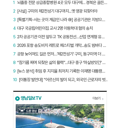
1
뇌졸중 전문 상급종합병원 4곳 모두 대구에… 경북은 골든타임 사각지대
2
[사설] 구미의 제2전성기 대구까지...옛 영광 되찾아야
3
[특별기획-사는 곳이 계급인 나라 ⑨] 공공기관은 지방으로 왔지만, 그들이 사는 곳은 서울이었다
4
대구 국공립어린이집 교사 2명 아동학대 혐의 송치
5
2차 공공기관 이전 앞두고 TK 공동전선…산업 연계형 유치 승부수
6
2026 포항 송도비치 레트로 페스티벌 개막...송도 밤바다 달군 레트로 열기
7
공항 늦어져도 길은 먼저…‘제2전성기’ 구미, 동구미역 더 절실
8
“참기름 짜며 되찾은 삶의 활력”…대구 중구 ‘마실방앗간’ 어르신들의 인생 2막
9
[뉴스 분석] 취임 후 지지율 최저치 기록한 이재명 대통령…왜?
10
[이통장 발언대] “어르신의 발이 되고, 외국인 근로자의 벗이 되고”…박상철 이장의 ‘사람 농사’
영남일보TV
더보기