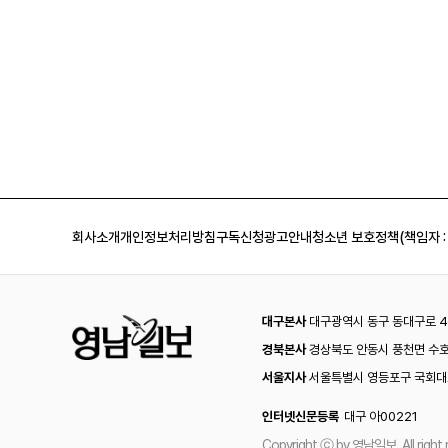
회사소개
개인정보처리방침
구독신청
광고안내
청소년 보호정책(책임자 :
대구본사
대구광역시 동구 동대구로 44
경북본사
경상북도 안동시 풍천면 수호
서울지사
서울특별시 영등포구 국회대로
인터넷신문등록
대구 아00221
Copyright ⓒ by 영남일보, All right 