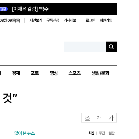
[이재윤 칼럼] ‘떡수’
칼럼
08월 09일(일)
지면보기
구독신청
기사제보
로그인
회원가입
치
경제
포토
영상
스포츠
생활/문화
 것”
인쇄
글자작게
글자크게
많이 본 뉴스
최신
주간
월간