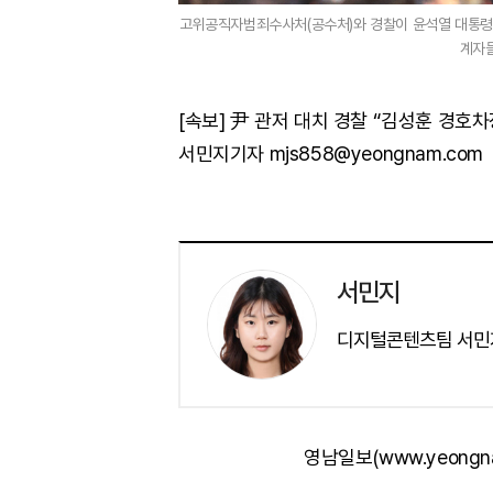
고위공직자범죄수사처(공수처)와 경찰이 윤석열 대통령에
계자들
[속보] 尹 관저 대치 경찰 “김성훈 경호
서민지기자 mjs858@yeongnam.com
서민지
디지털콘텐츠팀 서민
영남일보(www.yeongn