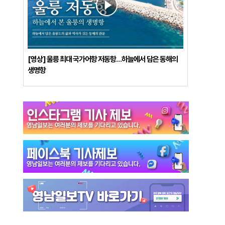
[영상] 울릉 최대 국가어항 저동항…하늘에서 담은 동해의
생명항