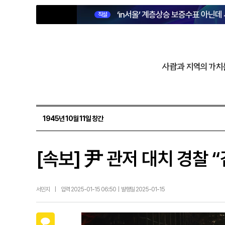
‘in서울’ 계층상승 보증수표 아닌데
직설
사람과 지역의 가치
1945년 10월 11일 창간
[속보] 尹 관저 대치 경찰
서민지
|
입력 2025-01-15 06:50 | 발행일 2025-01-15
카카오톡