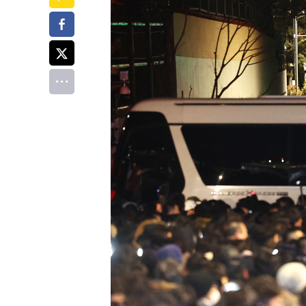
페이스북
트위터
전체