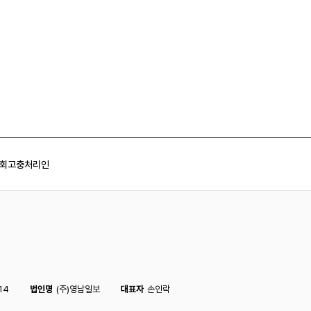
회
고충처리인
14
법인명
(주)영남일보
대표자
손인락