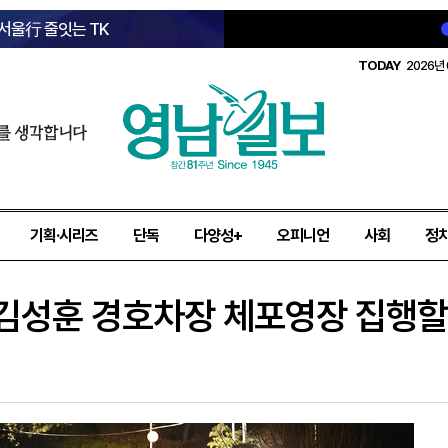
 서울行 줄잇는 TK
TODAY
2026년 
를 생각합니다
기획·시리즈
단독
다양성+
오피니언
사회
정
 “김성훈 경호차장 체포영장 집행할