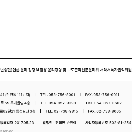
 변종현)
언론 윤리 강령
AI 활용 윤리강령 및 보도준칙
신문윤리위 서약서
독자권익위원
1 (신천동 111번지)
TEL. 053-756-8001
FAX. 053-756-9011
로 59 우대빌딩 4층
TEL. 054-857-9393
FAX. 054-857-8602
62길21 동성빌딩 3층
TEL. 02-738-9815
FAX. 02-738-8005
등록일자
2017.05.23
발행인 · 편집인
손인락
사업자등록번호
502-81-254
reserved.