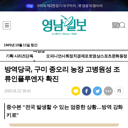
구미의 제2전성기 대구까지...옛 영광 되찾아야
직설
1945년 10월 11일 창간
다양성
기획·시리즈
단독
오피니언
사회
정치
경제
포토
영상
스포츠
문화
동정
+
방역당국, 구미 종오리 농장 고병원성 조
류인플루엔자 확진
2025-01-22 18:42
중수본 "전국 발생할 수 있는 엄중한 상황…방역 강화
키로"