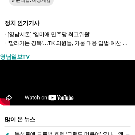
# 윤석열. 비상계엄
정치 인기기사
[영남시론] ‘임미애 민주당 최고위원’
‘말라가는 경북’…TK 의원들, 가뭄 대응 입법·예산 확보 나선다
영남일보TV
많이 본 뉴스
동성로에 글로벌 호텔 ‘그랜드 머큐어’ 오나…옛 노