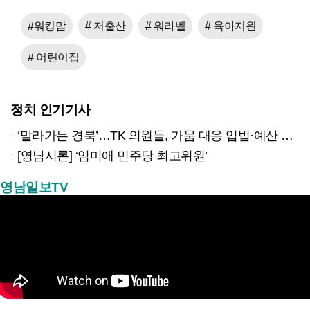
#워킹맘
# 저출산
# 워라벨
# 육아지원
# 어린이집
정치 인기기사
‘말라가는 경북’…TK 의원들, 가뭄 대응 입법·예산 확보 나선다
[영남시론] ‘임미애 민주당 최고위원’
영남일보TV