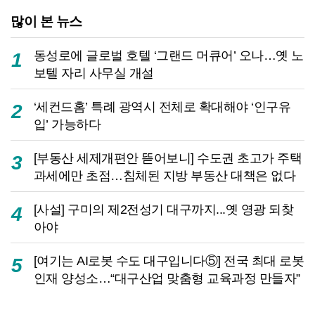
많이 본 뉴스
동성로에 글로벌 호텔 ‘그랜드 머큐어’ 오나…옛 노
1
보텔 자리 사무실 개설
‘세컨드홈’ 특례 광역시 전체로 확대해야 ‘인구유
2
입’ 가능하다
[부동산 세제개편안 뜯어보니] 수도권 초고가 주택
3
과세에만 초점…침체된 지방 부동산 대책은 없다
[사설] 구미의 제2전성기 대구까지...옛 영광 되찾
4
아야
[여기는 AI로봇 수도 대구입니다⑤] 전국 최대 로봇
5
인재 양성소…“대구산업 맞춤형 교육과정 만들자”