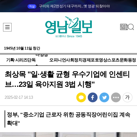
구미의 제2전성기 대구까지...옛 영광 되찾아야
직설
1945년 10월 11일 창간
다양성
기획·시리즈
단독
오피니언
사회
정치
경제
포토
영상
스포츠
문화
동정
+
최상목 "일·생활 균형 우수기업에 인센티
브…23일 육아지원 3법 시행"
2025-02-17 14:13
정부, "중소기업 근로자 위한 공동직장어린이집 계속
확대"