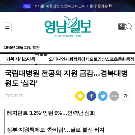
‘in서울’ 계층상승 보증수표 아닌데 서울行 줄잇는 TK
직설
1945년 10월 11일 창간
다양성
기획·시리즈
단독
오피니언
사회
정치
경제
포토
영상
스포츠
문화
동정
+
국립대병원 전공의 지원 급감…경북대병
원도 ‘심각’
2025-02-25
레지던트 3.2%·인턴 0%…인력난 심화
정부 지원책에도 ‘찬바람’…날로 불신 커져