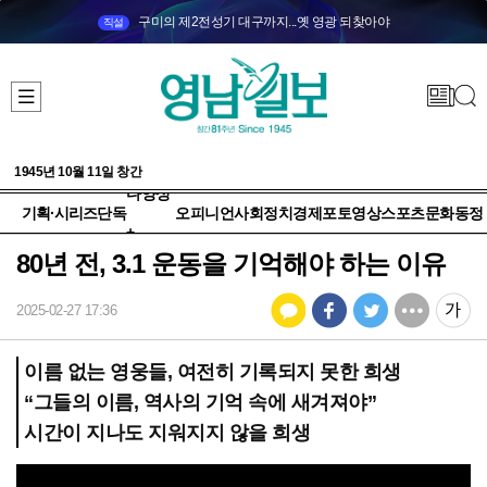
구미의 제2전성기 대구까지...옛 영광 되찾아야
직설
1945년 10월 11일 창간
다양성
기획·시리즈
단독
오피니언
사회
정치
경제
포토
영상
스포츠
문화
동정
+
80년 전, 3.1 운동을 기억해야 하는 이유
2025-02-27 17:36
이름 없는 영웅들, 여전히 기록되지 못한 희생
“그들의 이름, 역사의 기억 속에 새겨져야”
시간이 지나도 지워지지 않을 희생