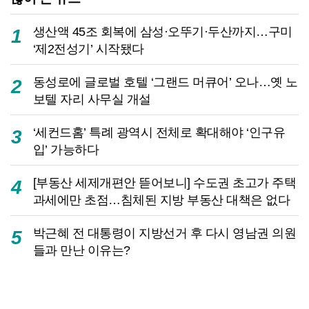
생산액 45조 회복에 삼성·오뚜기·두산까지…구미
1
‘제2전성기’ 시작됐다
동성로에 글로벌 호텔 ‘그랜드 머큐어’ 오나…옛 노
2
보텔 자리 사무실 개설
‘세컨드홈’ 특례 광역시 전체로 확대해야 ‘인구유
3
입’ 가능하다
[부동산 세제개편안 뜯어보니] 수도권 초고가 주택
4
과세에만 초점…침체된 지방 부동산 대책은 없다
박근혜 전 대통령이 지방선거 후 다시 영남권 의원
5
들과 만난 이유는?