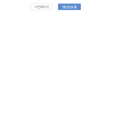
이전페이지
영남일보 홈