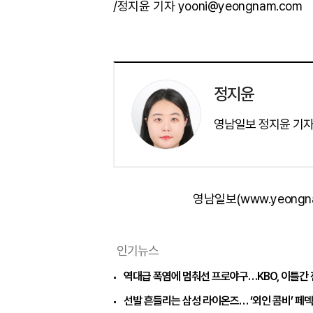
/정지윤 기자 yooni@yeongnam.com
정지윤
영남일보 정지윤 기자
영남일보(www.yeongn
인기뉴스
역대급 폭염에 멈춰선 프로야구…KBO, 이틀간 
선발 흔들리는 삼성 라이온즈… ‘외인 콤비’ 페덱