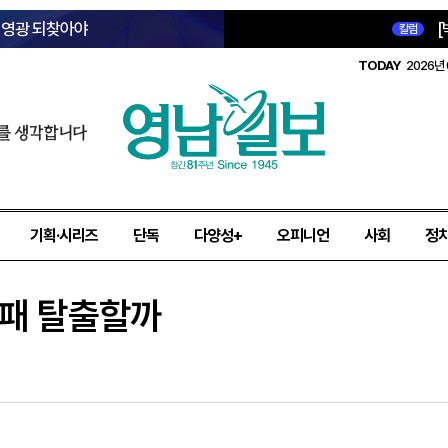
옛 영광 되찾아야
[
칼럼
TODAY
2026년 
를 생각합니다
기획·시리즈
단독
다양성+
오피니언
사회
정
연패 탈출할까