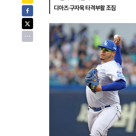
디아즈·구자욱 타격부활 조짐
페이스북
트위터
전체