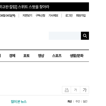
박규완 칼럼] 스위트 스팟을 찾아라
08월 06일(목)
지면보기
구독신청
기사제보
로그인
회원가입
치
경제
포토
영상
스포츠
생활/문화
인쇄
글자작게
글자크게
많이 본 뉴스
최신
주간
월간