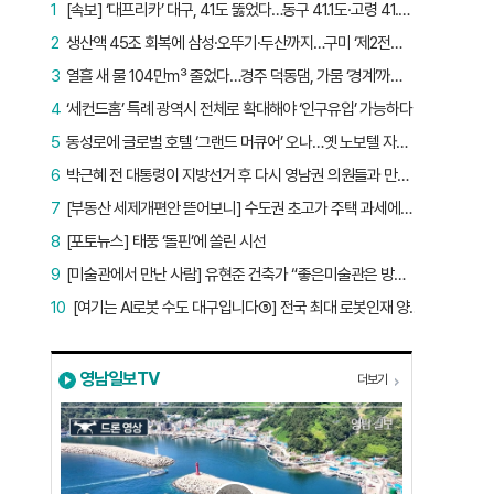
1
[속보] ‘대프리카’ 대구, 41도 뚫었다…동구 41.1도·고령 41.2도
2
생산액 45조 회복에 삼성·오뚜기·두산까지…구미 ‘제2전성기’ 시작됐다
3
열흘 새 물 104만㎥ 줄었다…경주 덕동댐, 가뭄 ‘경계’까지 5.7%p
4
‘세컨드홈’ 특례 광역시 전체로 확대해야 ‘인구유입’ 가능하다
5
동성로에 글로벌 호텔 ‘그랜드 머큐어’ 오나…옛 노보텔 자리 사무실 개설
6
박근혜 전 대통령이 지방선거 후 다시 영남권 의원들과 만난 이유는?
7
[부동산 세제개편안 뜯어보니] 수도권 초고가 주택 과세에만 초점…침체된 지방 부동산 대책은 없다
8
[포토뉴스] 태풍 ‘돌핀’에 쏠린 시선
9
[미술관에서 만난 사람] 유현준 건축가 “좋은미술관은 방문객이 많은 미술관”
10
[여기는 AI로봇 수도 대구입니다⑤] 전국 최대 로봇인재 양성소…“대구산업 맞춤형 교육과정 만들자”
영남일보TV
더보기