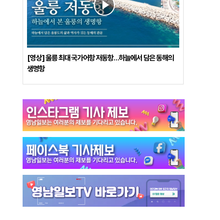
[영상] 울릉 최대 국가어항 저동항…하늘에서 담은 동해의
생명항