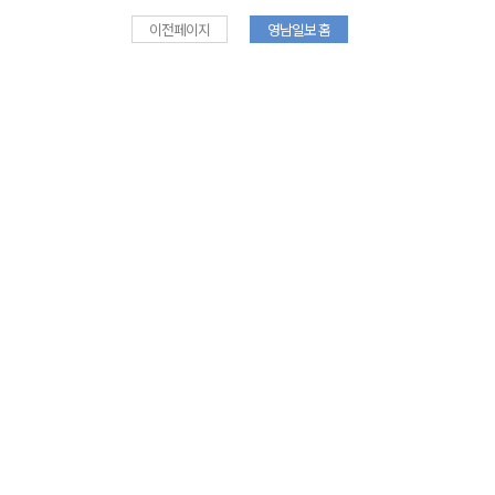
이전페이지
영남일보 홈