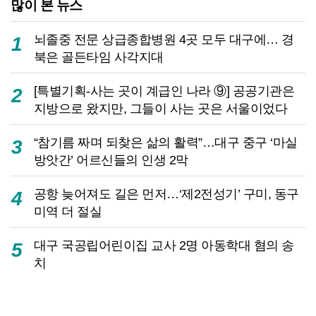
많이 본 뉴스
뇌졸중 전문 상급종합병원 4곳 모두 대구에… 경
1
북은 골든타임 사각지대
[특별기획-사는 곳이 계급인 나라 ⑨] 공공기관은
2
지방으로 왔지만, 그들이 사는 곳은 서울이었다
“참기름 짜며 되찾은 삶의 활력”…대구 중구 ‘마실
3
방앗간’ 어르신들의 인생 2막
공항 늦어져도 길은 먼저…‘제2전성기’ 구미, 동구
4
미역 더 절실
대구 국공립어린이집 교사 2명 아동학대 혐의 송
5
치