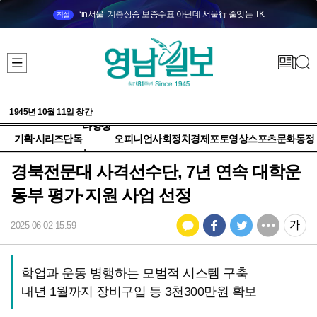
‘in서울’ 계층상승 보증수표 아닌데 서울行 줄잇는 TK
직설
1945년 10월 11일 창간
다양성
기획·시리즈
단독
오피니언
사회
정치
경제
포토
영상
스포츠
문화
동정
+
경북전문대 사격선수단, 7년 연속 대학운
동부 평가·지원 사업 선정
2025-06-02 15:59
학업과 운동 병행하는 모범적 시스템 구축
내년 1월까지 장비구입 등 3천300만원 확보