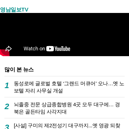
영남일보TV
많이 본 뉴스
동성로에 글로벌 호텔 ‘그랜드 머큐어’ 오나…옛 노
1
보텔 자리 사무실 개설
뇌졸중 전문 상급종합병원 4곳 모두 대구에… 경
2
북은 골든타임 사각지대
[사설] 구미의 제2전성기 대구까지...옛 영광 되찾
3