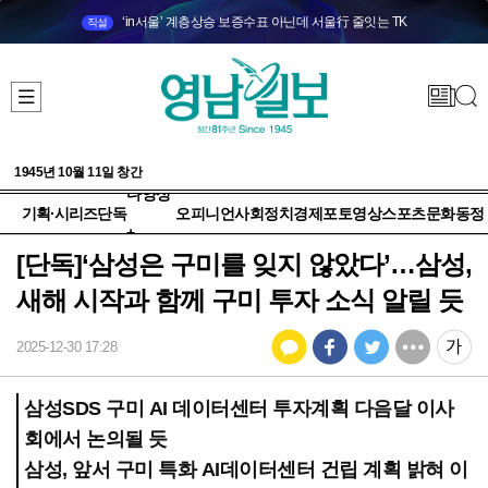
‘in서울’ 계층상승 보증수표 아닌데 서울行 줄잇는 TK
직설
1945년 10월 11일 창간
다양성
기획·시리즈
단독
오피니언
사회
정치
경제
포토
영상
스포츠
문화
동정
+
[단독]‘삼성은 구미를 잊지 않았다’…삼성,
새해 시작과 함께 구미 투자 소식 알릴 듯
2025-12-30 17:28
삼성SDS 구미 AI 데이터센터 투자계획 다음달 이사
회에서 논의될 듯
삼성, 앞서 구미 특화 AI데이터센터 건립 계획 밝혀 이