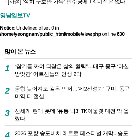
[사설] ‘정치 구호만 가득’ 민주당에 TK 비전은 없다
영남일보TV
Notice
: Undefined offset: 0 in
/home/yeongnam/public_html/mobile/view.php
on line
630
많이 본 뉴스
“참기름 짜며 되찾은 삶의 활력”…대구 중구 ‘마실
1
방앗간’ 어르신들의 인생 2막
공항 늦어져도 길은 먼저…‘제2전성기’ 구미, 동구
2
미역 더 절실
신세계·현대·롯데 ‘유통 빅3’ TK아울렛 대전 막 올
3
랐다
2026 포항 송도비치 레트로 페스티벌 개막...송도
4