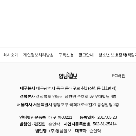
회사소개
개인정보처리방침
구독신청
광고안내
청소년 보호정책(책임자
PC버전
대구본사
대구광역시 동구 동대구로 441 (신천동 111번지)
경북본사
경상북도 안동시 풍천면 수호로 59 우대빌딩 4층
서울지사
서울특별시 영등포구 국회대로62길21 동성빌딩 3층
인터넷신문등록
대구 아00221
등록일자
2017.05.23
발행인 · 편집인
손인락
사업자등록번호
502-81-25414
법인명
(주)영남일보
대표자
손인락