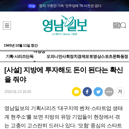
‘정치 구호만 가득’ 민주당에 TK 비전은 없다
직설
1945년 10월 11일 창간
다양성
기획·시리즈
단독
오피니언
사회
정치
경제
포토
영상
스포츠
문화
동정
+
[사설] 지방에 투자해도 돈이 된다는 확신
을 줘야
2026-01-13 18:00
영남일보의 기획시리즈 '대구지역 벤처·스타트업 생태
계 현주소'를 보면 지방의 유망 기업들이 현장에서 겪
는 고충이 고스란히 드러나 있다. '모험' 중심의 스타트