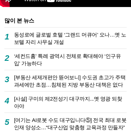
많이 본 뉴스
동성로에 글로벌 호텔 ‘그랜드 머큐어’ 오나…옛 노
1
보텔 자리 사무실 개설
‘세컨드홈’ 특례 광역시 전체로 확대해야 ‘인구유
2
입’ 가능하다
[부동산 세제개편안 뜯어보니] 수도권 초고가 주택
3
과세에만 초점…침체된 지방 부동산 대책은 없다
[사설] 구미의 제2전성기 대구까지...옛 영광 되찾
4
아야
[여기는 AI로봇 수도 대구입니다⑤] 전국 최대 로봇
5
인재 양성소…“대구산업 맞춤형 교육과정 만들자”