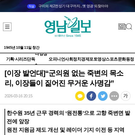
구미의 제2전성기 대구까지...옛 영광 되찾아야
직설
1945년 10월 11일 창간
다양성
기획·시리즈
단독
오피니언
사회
정치
경제
포토
영상
스포츠
문화
동정
+
[이장 발언대]“군의원 없는 죽변의 목소
리, 이장들이 짊어진 무거운 사명감”
2026-03-16 20:15
한수원 35년 근무 경력의 ‘원전통’으로 고향 죽변면 발
전에 앞장
원전 지원금 제도 개선 및 레이더 기지 이전 등 지역