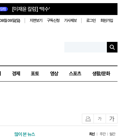
[이재윤 칼럼] ‘떡수’
칼럼
08월 09일(일)
지면보기
구독신청
기사제보
로그인
회원가입
치
경제
포토
영상
스포츠
생활/문화
인쇄
글자작게
글자크게
많이 본 뉴스
최신
주간
월간