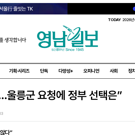
 서울行 줄잇는 TK
TODAY
2026년 
를 생각합니다
기획·시리즈
단독
다양성+
오피니언
사회
정
난…울릉군 요청에 정부 선택은”
03
 않다”