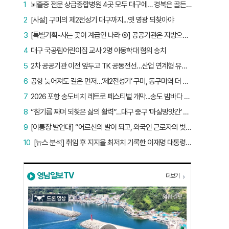
1
뇌졸중 전문 상급종합병원 4곳 모두 대구에… 경북은 골든타임 사각지대
2
[사설] 구미의 제2전성기 대구까지...옛 영광 되찾아야
3
[특별기획-사는 곳이 계급인 나라 ⑨] 공공기관은 지방으로 왔지만, 그들이 사는 곳은 서울이었다
4
대구 국공립어린이집 교사 2명 아동학대 혐의 송치
5
2차 공공기관 이전 앞두고 TK 공동전선…산업 연계형 유치 승부수
6
공항 늦어져도 길은 먼저…‘제2전성기’ 구미, 동구미역 더 절실
7
2026 포항 송도비치 레트로 페스티벌 개막...송도 밤바다 달군 레트로 열기
8
“참기름 짜며 되찾은 삶의 활력”…대구 중구 ‘마실방앗간’ 어르신들의 인생 2막
9
[이통장 발언대] “어르신의 발이 되고, 외국인 근로자의 벗이 되고”…박상철 이장의 ‘사람 농사’
10
[뉴스 분석] 취임 후 지지율 최저치 기록한 이재명 대통령…왜?
영남일보TV
더보기