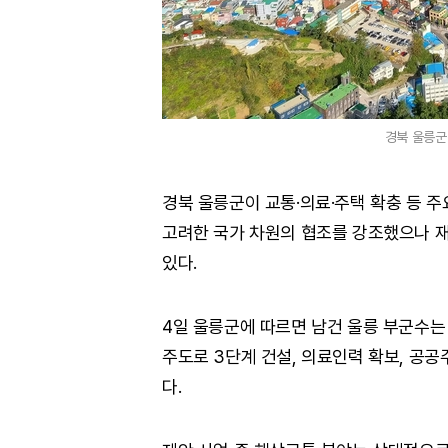
경북 울릉군
경북 울릉군이 교통·의료·주택 확충 등 
고려한 국가 차원의 협조를 강조했으나 
있다.
4일 울릉군에 따르면 남건 울릉 부군수는
주도로 3단계 건설, 의료인력 확보, 공
다.