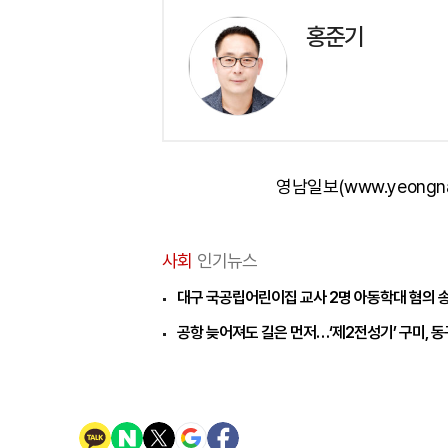
홍준기
영남일보(www.yeongn
사회
인기뉴스
대구 국공립어린이집 교사 2명 아동학대 혐의 
공항 늦어져도 길은 먼저…‘제2전성기’ 구미, 동