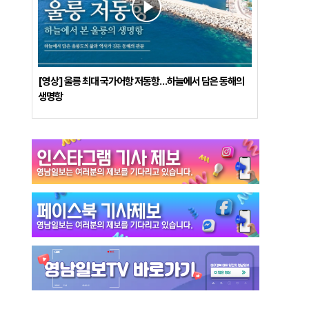
[영상] 울릉 최대 국가어항 저동항…하늘에서 담은 동해의
생명항