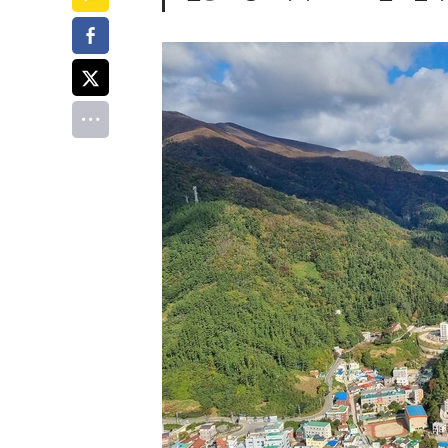
페이스북
트위터
전체