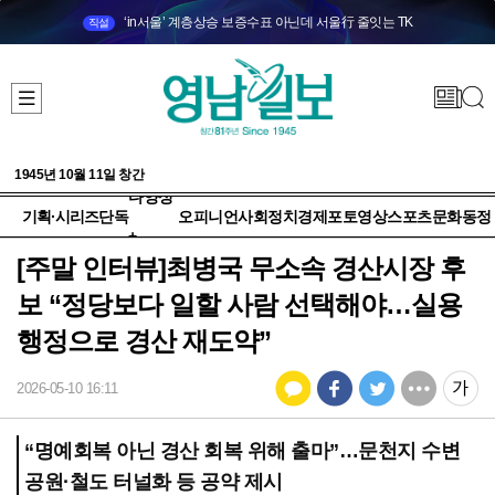
‘in서울’ 계층상승 보증수표 아닌데 서울行 줄잇는 TK
직설
1945년 10월 11일 창간
다양성
기획·시리즈
단독
오피니언
사회
정치
경제
포토
영상
스포츠
문화
동정
+
[주말 인터뷰]최병국 무소속 경산시장 후
보 “정당보다 일할 사람 선택해야…실용
행정으로 경산 재도약”
2026-05-10 16:11
“명예회복 아닌 경산 회복 위해 출마”…문천지 수변
공원·철도 터널화 등 공약 제시