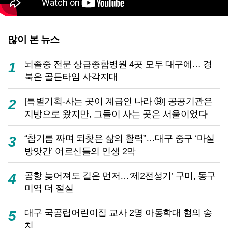
많이 본 뉴스
뇌졸중 전문 상급종합병원 4곳 모두 대구에… 경
1
북은 골든타임 사각지대
[특별기획-사는 곳이 계급인 나라 ⑨] 공공기관은
2
지방으로 왔지만, 그들이 사는 곳은 서울이었다
“참기름 짜며 되찾은 삶의 활력”…대구 중구 ‘마실
3
방앗간’ 어르신들의 인생 2막
공항 늦어져도 길은 먼저…‘제2전성기’ 구미, 동구
4
미역 더 절실
대구 국공립어린이집 교사 2명 아동학대 혐의 송
5
치