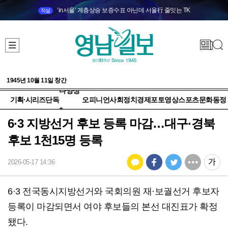
‘in서울’ 계층상승 보증수표 아닌데 서울行 줄잇는 TK
직설
1945년 10월 11일 창간
다양성
기획·시리즈
단독
오피니언
사회
정치
경제
포토
영상
스포츠
문화
동정
+
6·3 지방선거 후보 등록 마감…대구·경북
후보 1천15명 등록
2026-05-17 14:36
6·3 전국동시지방선거와 국회의원 재·보궐선거 후보자
등록이 마감되면서 여야 후보들의 본선 대진표가 확정
됐다.