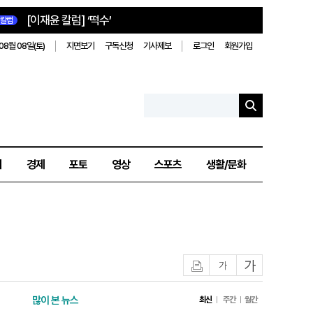
[이재윤 칼럼] ‘떡수’
칼럼
08월 08일(토)
지면보기
구독신청
기사제보
로그인
회원가입
치
경제
포토
영상
스포츠
생활/문화
인쇄
글자작게
글자크게
많이 본 뉴스
최신
주간
월간