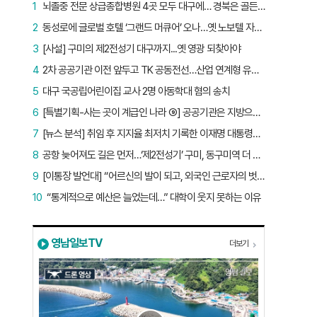
1
뇌졸중 전문 상급종합병원 4곳 모두 대구에… 경북은 골든타임 사각지대
2
동성로에 글로벌 호텔 ‘그랜드 머큐어’ 오나…옛 노보텔 자리 사무실 개설
3
[사설] 구미의 제2전성기 대구까지...옛 영광 되찾아야
4
2차 공공기관 이전 앞두고 TK 공동전선…산업 연계형 유치 승부수
5
대구 국공립어린이집 교사 2명 아동학대 혐의 송치
6
[특별기획-사는 곳이 계급인 나라 ⑨] 공공기관은 지방으로 왔지만, 그들이 사는 곳은 서울이었다
7
[뉴스 분석] 취임 후 지지율 최저치 기록한 이재명 대통령…왜?
8
공항 늦어져도 길은 먼저…‘제2전성기’ 구미, 동구미역 더 절실
9
[이통장 발언대] “어르신의 발이 되고, 외국인 근로자의 벗이 되고”…박상철 이장의 ‘사람 농사’
10
“통계적으로 예산은 늘었는데…” 대학이 웃지 못하는 이유
영남일보TV
더보기