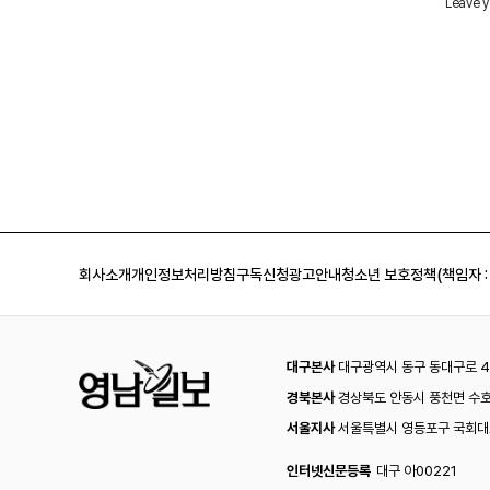
회사소개
개인정보처리방침
구독신청
광고안내
청소년 보호정책(책임자 :
대구본사
대구광역시 동구 동대구로 44
경북본사
경상북도 안동시 풍천면 수호
서울지사
서울특별시 영등포구 국회대로
인터넷신문등록
대구 아00221