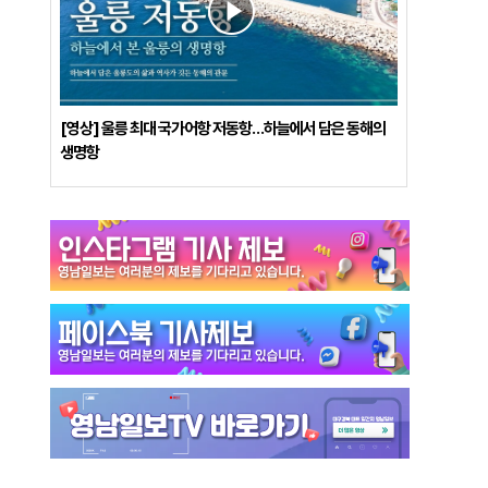
[영상] 울릉 최대 국가어항 저동항…하늘에서 담은 동해의
생명항