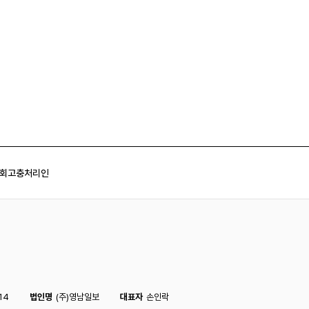
회
고충처리인
14
법인명
(주)영남일보
대표자
손인락