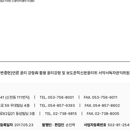
 변종현)
언론 윤리 강령
AI 활용 윤리강령 및 보도준칙
신문윤리위 서약서
독자권익위원
1 (신천동 111번지)
TEL. 053-756-8001
FAX. 053-756-9011
로 59 우대빌딩 4층
TEL. 054-857-9393
FAX. 054-857-8602
62길21 동성빌딩 3층
TEL. 02-738-9815
FAX. 02-738-8005
등록일자
2017.05.23
발행인 · 편집인
손인락
사업자등록번호
502-81-254