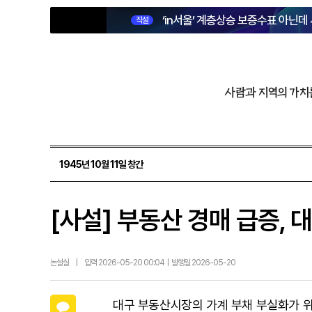
‘in서울’ 계층상승 보증수표 아닌데
직설
사람과 지역의 가치
1945년 10월 11일 창간
[사설] 부동산 경매 급증,
논설실
|
입력 2026-05-20 00:04 | 발행일 2026-05-20
카카오톡
대구 부동산시장의 가계 부채 부실화가 위