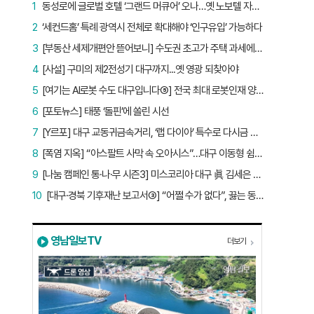
1
동성로에 글로벌 호텔 ‘그랜드 머큐어’ 오나…옛 노보텔 자리 사무실 개설
2
‘세컨드홈’ 특례 광역시 전체로 확대해야 ‘인구유입’ 가능하다
3
[부동산 세제개편안 뜯어보니] 수도권 초고가 주택 과세에만 초점…침체된 지방 부동산 대책은 없다
4
[사설] 구미의 제2전성기 대구까지...옛 영광 되찾아야
5
[여기는 AI로봇 수도 대구입니다⑤] 전국 최대 로봇인재 양성소…“대구산업 맞춤형 교육과정 만들자”
6
[포토뉴스] 태풍 ‘돌핀’에 쏠린 시선
7
[Y르포] 대구 교동귀금속거리, ‘랩 다이아’ 특수로 다시금 활기…“반짝 인기 의존 않는 지속 가능 성장 동력 마련해야”
8
[폭염 지옥] “아스팔트 사막 속 오아시스”…대구 이동형 쉼터 버스 ‘북적’, 지하철역도 ‘바글’
9
[나눔 캠페인 통·나·무 시즌3] 미스코리아 대구 眞 김세은 “내가 받은 응원, 다음 사람에게”
10
[대구·경북 기후재난 보고서③] “어쩔 수가 없다”, 끓는 동해…‘절멸 위기’ 경북 수산업
영남일보TV
더보기