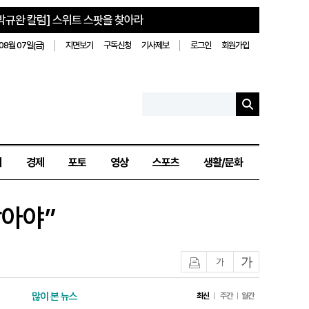
박규완 칼럼] 스위트 스팟을 찾아라
08월 07일(금)
지면보기
구독신청
기사제보
로그인
회원가입
치
경제
포토
영상
스포츠
생활/문화
잡아야”
인쇄
글자작게
글자크게
많이 본 뉴스
최신
주간
월간