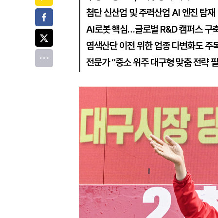
첨단 신산업 및 주력산업 AI 엔진 탑재
페이스북
AI로봇 핵심…글로벌 R&D 캠퍼스 구축
트위터
염색산단 이전 위한 업종 다변화도 주
전체
전문가 “중소 위주 대구형 맞춤 전략 