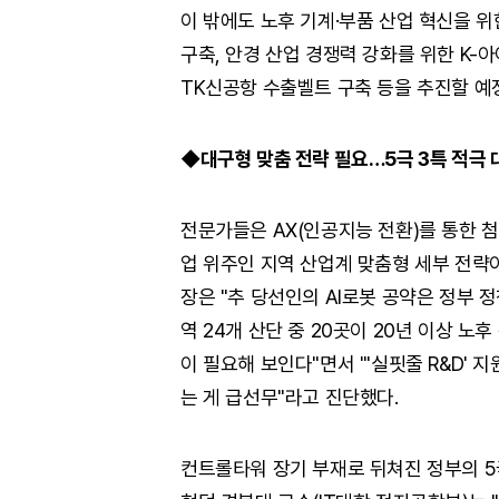
이 밖에도 노후 기계·부품 산업 혁신을 위
구축, 안경 산업 경쟁력 강화를 위한 K-아
TK신공항 수출벨트 구축 등을 추진할 예
◆대구형 맞춤 전략 필요…5극 3특 적극
전문가들은 AX(인공지능 전환)를 통한 
업 위주인 지역 산업계 맞춤형 세부 전
장은 "추 당선인의 AI로봇 공약은 정부 정
역 24개 산단 중 20곳이 20년 이상 노
이 필요해 보인다"면서 "'실핏줄 R&D' 
는 게 급선무"라고 진단했다.
컨트롤타워 장기 부재로 뒤쳐진 정부의 5