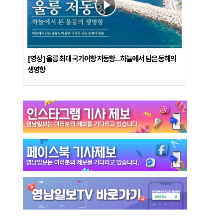
[영상] 울릉 최대 국가어항 저동항…하늘에서 담은 동해의
생명항