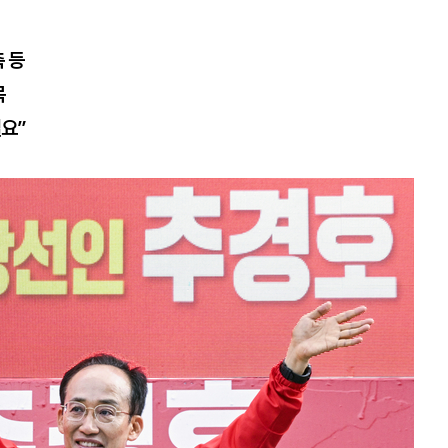
 등
목
필요”