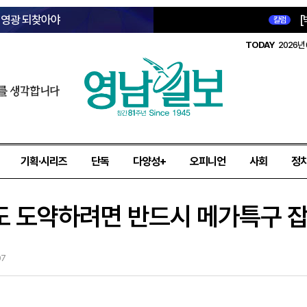
옛 영광 되찾아야
[
칼럼
TODAY
2026년 
를 생각합니다
기획·시리즈
단독
다양성+
오피니언
사회
정
 수도 도약하려면 반드시 메가특구 
07