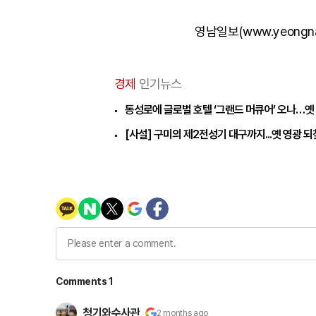
영남일보(www.yeongn
경제
인기뉴스
동성로에 글로벌 호텔 ‘그랜드 머큐어’ 오나…옛
[사설] 구미의 제2전성기 대구까지...옛 영광 