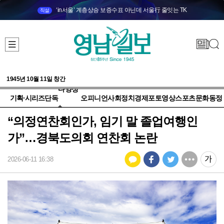
‘in서울’ 계층상승 보증수표 아닌데 서울行 줄잇는 TK
직설
1945년 10월 11일 창간
다양성
기획·시리즈
단독
오피니언
사회
정치
경제
포토
영상
스포츠
문화
동정
+
“의정연찬회인가, 임기 말 졸업여행인
가”…경북도의회 연찬회 논란
2026-06-11 16:38