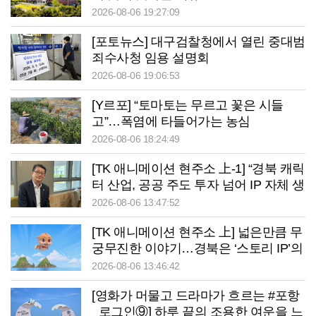
2026-08-06 19:27:09
[포토뉴스] 대구검찰청에서 열린 중대범
죄수사청 임용 설명회
2026-08-06 19:06:53
[Y르포] “토마토는 무르고 꽃은 시들
고”…폭염에 타들어가는 농심
2026-08-06 18:24:49
[TK 애니메이션 현주소 上-1] “경북 캐릭
터 산업, 공공 주도 투자 넘어 IP 자체 생
태계 구축 필요”
2026-08-06 13:47:52
[TK 애니메이션 현주소 上] 넓은만큼 무
궁무진한 이야기…경북은 ‘스토리 IP’의
원천
2026-08-06 13:46:42
[영화가 머물고 드라마가 흐르는 #포항
_로그인⑨] 하루 끝의 조용한 여운을 느