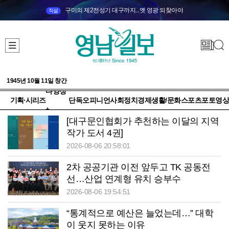
구미의 제2전성기 대구까지...옛 영광 되찾아야
직설
1945년 10월 11일 창간
다양성
기획·시리즈
단독
오피니언
사회
정치
경제
생활/문화
스포츠
포토
영상
+
[대구문인협회가 추천하는 이달의 지역
작가 도서 4권]
2026-08-06 20:58:01
2차 공공기관 이전 앞두고 TK 공동전
선…산업 연계형 유치 승부수
2026-08-06 19:54:51
“통계적으로 예산은 늘었는데…” 대학
이 웃지 못하는 이유