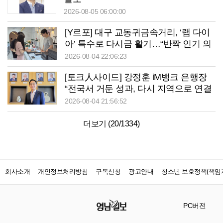
2026-08-05 06:00:00
[Y르포] 대구 교동귀금속거리, ‘랩 다이
아’ 특수로 다시금 활기…“반짝 인기 의
존 않는 지속 가능 성장 동력 마련해야”
2026-08-04 22:06:23
[토크人사이드] 강정훈 iM뱅크 은행장
“전국서 거둔 성과, 다시 지역으로 연결
할 것”
2026-08-04 21:56:52
더보기 (
20
/
1334
)
회사소개
개인정보처리방침
구독신청
광고안내
청소년 보호정책(책임자
PC버전