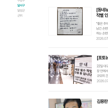
수성구
달서구
[동네
달성군
작별 
군위
"좋은 추
남긴 손편
하는 손편
다"라고 
2026.07
에 감사드
"떠나는 
한 공간에
[포토
은 "손편
나보내는 
22일 대
민들은 이
장 안에서
이 일상화
규모의 긴
시 한번 일
라 철수하
2026.07
이어지고 
은 상품을
만 이후 
고 영업을
김용판
다고 우려