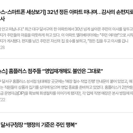
뉴스-스마트폰 세상보기] 32년 정든 아파트 떠나며…감사의 손편지
인사
억 안고 떠납니다." 최근 대구 달서구의 한 아파트에서 30년 넘게 살아온 주민이 이사를 앞두고
지가 주민들의 마음을 따뜻하게 하고 있다. 이 아파트 엘리베이터에는 "주민 여러분"으로 시
지가 게시됐다. 편지를 남긴 주민은 자신의 집 호수를 밝히고, "정든 집을 두고 이사를 갑니
운을 떼며 오랜 시간 함께한 이웃들에게 감사의 마음을 전했다. 편지에는 "그동안 보내주신 은
.28
리며 건강하시고 평안한 가정 이루십시오", "삼남매를 이곳에서 키우고 출가도 시켰습니다",
마음 섭섭하고 추억이 많아 애통하기도 합니다"라는 진심 어린 글귀가 적혀 있었다. 오랜 세월
서 함께하며 쌓아온 이웃 간의 정과 추억이 고스란히 느껴지는 대목이다. 편지를 접한 이웃들
뉴스] 홈플러스 점주들 “영업재개해도 불안은 그대로”
지 한 장에 그동안의 진심 어린 정이 담겨 있어 마음이 뭉클했다" 며 "오랫동안 함께한 이웃을 
것이 아쉽지만 새로운 곳에서 또 좋은 이웃을 만나길 바란다"고 응원의 마음을 전했다. 일부 
구 달서구 홈플러스 성서점 임대매장 곳곳에는 '매장 철수 작업 진행' 안내문이 붙어 있었고, 매
웃의 마지막 인사가 담긴 편지를 사진으로 남기며 아쉬운 마음을 달래기도 했다. 디지털 소통
는 직원들이 상품과 집기를 상자에 담으며 영업 종료를 준비하고 있었다. 홈플러스가 2천억
된 시대 속에서 손글씨로 전한 짧은 감사의 편지는 이웃 간 따뜻한 정과 공동체의 소중함을 다
급 운영자금(DIP)을 확보해 회생절차를 이어가게 됐지만, 각 업체 직영 매장은 본사 방침에 
깨워 주고 있다. 이원욱 시민기자 judge520@naver.com
고 있었고 개인이 운영하는 입점 점포도 홈플러스 경영 정상화에 대한 불안으로 자진 퇴거가
.22
있었다. 철수 작업이 진행 중인 매장에는 빈 옷걸이와 포장 상자가 곳곳에 있었고 직원들은 
 정리하고 있었다. 입점 점주들은 법원의 결정으로 오는 9월까지 영업을 이어갈 수 있게 됐지
운영 방향과 대금 정산 여부는 여전히 불확실하다고 입을 모았다. 특히 "홈플러스를 더 이상 믿
 이어가기 어렵다"며 점포가 하나둘 빠져나가면 고객 감소와 함께 상권 전체가 공동화될 수 
 달서구청장 “행정의 기준은 주민 행복”
했다. 이날 성서점을 찾은 유영하 국민의힘 의원은 입점 점주들과 간담회를 열고 회생절차 이