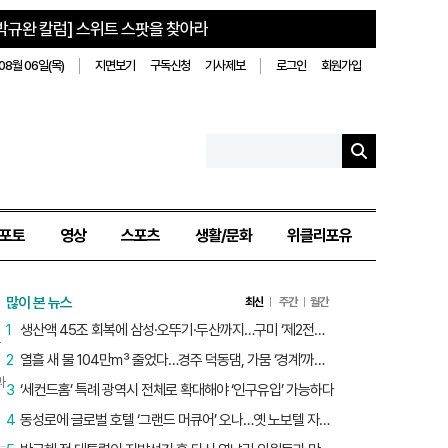
박규완 칼럼] 스위트 스팟을 찾아라
08월 06일(목)
지면보기
구독신청
기사제보
로그인
회원가입
포토
영상
스포츠
생활/문화
위클리포유
많이 본 뉴스
최신
주간
월간
1
생산액 45조 회복에 삼성·오뚜기·두산까지…구미 ‘제2전성기’ 시작됐다
2
열흘 새 물 104만㎥ 줄었다…경주 덕동댐, 가뭄 ‘경계’까지 5.7%p
과
3
‘세컨드홈’ 특례 광역시 전체로 확대해야 ‘인구유입’ 가능하다
4
동성로에 글로벌 호텔 ‘그랜드 머큐어’ 오나…옛 노보텔 자리 사무실 개설