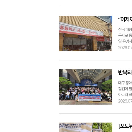
있도록 힘
고객 감소
다"고 강
존 입점업
업을 이어
“어제
품을 담아
업 중단의
전국 대형
있었고 '
문자로 통
어 있었다
일 운영자
재의 상황
마트와 본
2026.07
"성서점은
본 뒤 영
장들도 계
차장, 인
권을 보장
로 걸려 
존 상인들
문을 닫으
반복되
lhd@ye
엔 "매장
시 빠르게
대구 장애
체적인 설
점검이 필
영유아 대
아니라 장
학기 수강
야 한다고
2026.07
다"고 말
행위가 C
다시 찾아
지난 8일
끊기게 된
열었다. 
업에 들어
며 직접 
[포토
와 외부 
다고 입을