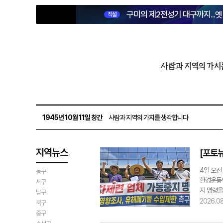
구미의 제2전성기 대구까지...
직설
사람과 지역의 가치
1945년 10월 11일 창간
사람과 지역의 가치를 생각합니다
지역뉴스
[포토
4일 오전
동구
환경운동연
서구
지 명령을
남구
대기오염물
2026.0
북구
yoonho
중구