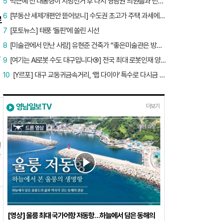
5
박근혜 전 대통령이 지방선거 후 다시 영남권 의원들과 만난 이유는?
6
[부동산 세제개편안 뜯어보니] 수도권 초고가 주택 과세에만 초점…침체된 지방 부동산 대책은 없다
로
7
[포토뉴스] 태풍 ‘돌핀’에 쏠린 시선
8
[미술관에서 만난 사람] 유현준 건축가 “좋은미술관은 방문객이 많은 미술관”
작
9
[여기는 AI로봇 수도 대구입니다⑤] 전국 최대 로봇인재 양성소…“대구산업 맞춤형 교육과정 만들자”
10
[Y르포] 대구 교동귀금속거리, ‘랩 다이아’ 특수로 다시금 활기…“반짝 인기 의존 않는 지속 가능 성장 동력 마련해야”
덕
영남일보TV
더보기
떠
주
원
따
남
있
[영상] 울릉 최대 국가어항 저동항…하늘에서 담은 동해의