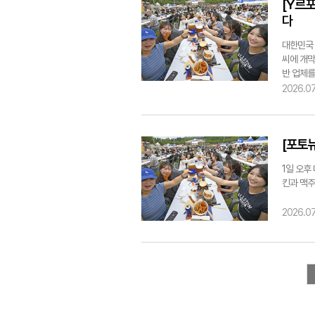
[Y르
면서, 작
센터 청룡
다
배선과 카
대한민국 
암괴 중심
씨에 개막
욱 입체적
반 업체를
각하기 위
마기간에도
대와 새로
2026.07
맥페스티벌
관객들이 
는 치킨이
는 것이 
스를 오가
람들의 회
[포토
은 강오중
의 경우 
튀긴 치킨
시 역에는
1일 오후
또래도 많
(월이 역
킨과 맥주
이날 낮 
다. 대표
교하면 선
으리'가 
2026.07
씨가 이어
대로 쓰지
유치가 포
다. 이성
스티벌은 
음악과 국
유치에 공
에 대한 
루에 60
지역에서 
주를 맛볼
"구체적인
대해 알게
오후 2시와
인 것 같