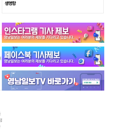
소
생명항
위
.
한
관
배
미
고
로
위
행
으
다
플
점
이
을
꼽
을