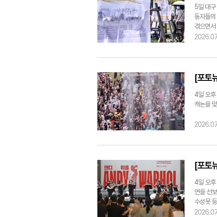
지역 온라
사 사례를
5일 대구
느냐", 
CCTV 
동자들의 
등의 글이
이유다. 
겪으면서 
다"는 글
개선이 우
우려되고 
2026.07
휴강에 당
우가 적지
송된 안내
"장애 아
과 수업을
"교사들이
행될 예정
야 한다"
[포토
영 상황도
한계다. 
모집' 안
권한이 없
4일 오후
지 않았다
발생한 뒤
캐논을 맞
우선 영업
선 의심 
락이 되지
"미국의 P
2026.07
등 법적 
권한을 부
hmkim@
지를 위한
가 많다.
대구대 백
[포토
려울 정도
장학과 전
4일 오후
은 측면이
연을 선보
는 지원 
수성못 등
지 못하는
기자 yoo
2026.07