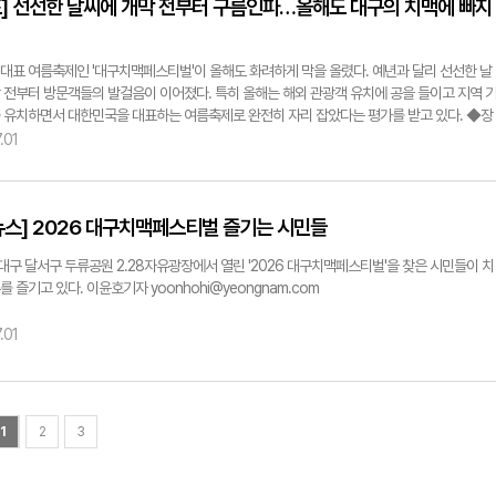
포] 선선한 날씨에 개막 전부터 구름인파…올해도 대구의 치맥에 빠지
품의 규모와 완성도를 한층 끌어올렸다. 뮤지컬 '월곡' 제작진 측은 지난 2일 오후 2시 달서아트
홀에서 기자간담회를 열고 올해 공연의 주요 변화를 설명했다. 이에 따르면 이번 공연에는 우
게요시, 의병과 왜군의 대비를 보다 선명하게 드러낼 신규 무대세트가 더해진다. 기존 비슬산
대표 여름축제인 '대구치맥페스티벌'이 올해도 화려하게 막을 올렸다. 예년과 달리 선선한 날
의 무대 구성에 일본군 진영을 상징하는 무대 요소를 추가해 인물 간 대립과 극의 긴장감을 
 전부터 방문객들의 발걸음이 이어졌다. 특히 올해는 해외 관광객 유치에 공을 들이고 지역 
으로 표현했다. 연출과 안무를 담당한 장혜린 연출가는 "카게요시의 신격화된 성격을 더욱 부
 유치하면서 대한민국을 대표하는 여름축제로 완전히 자리 잡았다는 평가를 받고 있다. ◆장
해 신사 형태의 무대세트를 활용했다"며 "배우들의 배역에도 변화가 있는 만큼 훨씬 화려한 
 '후끈'…해외 관광객도 공략한다 1일 오후 5시쯤 대구 달서구 두류공원 일대는 이미 대구치
운 '케미'를 만나볼 수 있을 것"이라고 설명했다. 사극 특유의 무거운 분위기에 머무르지 않고
.01
을 즐기려는 인파로 북적이고 있었다. 참여업체는 방문객들을 향해 "구경하고 가세요" "맛
재미를 느끼고 공감할 수 있도록 하는 데도 공을 들였다. 장 연출가는 "막연히 영웅담을 전달
 준비돼있다"며 고객 잡기에 열을 올렸다. 개막 전부터 방문객들의 열기는 식을 줄 몰랐다. 부
아니라 가상의 인물을 넣어 시기·질투 등 다양한 감정을 엿볼 수 있게 했다"며 "당대를 살아간 
며 어떤 치킨을 맛볼지 즐거운 고민에 빠진 모습이 곳곳에서 보였다. 가족과 함께 축제장을 
한을 관객들이 잘 느낄 수 있도록 인간미 있는 캐릭터를 만드는 데 집중했다"고 전했다. 출연
뉴스] 2026 대구치맥페스티벌 즐기는 시민들
(60·대구 동구)씨는 "대구에서 평생 살았지만 치맥페스티벌에 온 것은 처음이다. 야외에서 갓
지난해 공연에서 호평을 받은 뮤지컬 배우 이충주가 올해도 주인공 우배선 역을 맡는다. 카게
을 먹으니 색다른 맛"이라고 말했다. 이어 "젊은 사람들만 찾는 축제인 줄 알았는데 생각보다
 박시원이 새롭게 합류해 극에 새로운 에너지를 불어넣는다. 이밖에도 조성민(혁이 역)·박정
 대구 달서구 두류공원 2.28자유광장에서 열린 '2026 대구치맥페스티벌'을 찾은 시민들이 치
아 놀랐다. 내년에도 가족들과 다시 찾고 싶다"고 했다. 날씨도 축제를 즐기기에 그만이었다.
) 등 지역을 대표하는 배우들이 함께하며 탄탄한 앙상블을 선보일 예정이다. 음악적 변화도 꾀
를 즐기고 있다. 이윤호기자 yoonhohi@yeongnam.com
최고기온은 24~28℃로, 지난해 개막일인 7월2일 낮 최고기온이 36.4℃까지 올랐던 것과 
적으로 지난해 우배선의 솔로 넘버 '살아다오'에 이어 올해는 카게요시의 솔로 넘버 '막을 수 없
선했다. 장마가 시작되면서 오전까지 5~10mm가량의 비가 내렸지만 오후부턴 구름만 낀 날
추가됐다. 작곡·음악감독을 맡은 진주백 작곡가는 "새로운 배우들이 합류한 만큼 기존 넘버를 
.01
져 만족도를 한층 높였다. 외국인 관광객의 발걸음도 꾸준히 이어졌다. 주최 측은 국내 관광
 않으려 했다"며 "맞춤 정장을 만들 듯 배우들에게 잘 어울리는 곡을 새롭게 만들었다"고 말했
화상태에 이르면서 올해부터 해외 관광객 유치에 집중한다는 전략을 세웠다. 특히 대구치맥
욱 달서아트센터 관장은 "'월곡'은 사극 뮤지컬이지만 현대적이고 트렌디한 작품"이라며 "세련
올해 문화관광축제 및 명예문화관광축제 45개 중 '예비글로벌축제'로 선정되면서 해외 관광
내 정상급 뮤지컬 배우, 대구 예술인들의 역량이 더해져 작품을 보게 된다면 기존 사극 뮤지
을 들였다. 특히 축제 현장에 해외VIP 및 인플루언서 전용 공간인 '글로벌라운지' 신설했다. 
인식이 바뀔 것"이라고 말했다. 향후 공연 계획과 관련해선 "올해는 달서구에서만 공연하지만 
명 가량의 단체관광객이 대구치맥페스티벌에 마련된 글로벌라운지에 방문해 대구의 치킨과 
초청 문의가 꾸준히 들어오고 있는 만큼 서울·부산 등 대도시 투어 공연을 생각하고 있다"며
1
2
3
 수 있다. 이날 글로벌라운지에서 만난 미국 출신 그렉 그리니어(32)씨는 "친구를 통해 축제에
 계획은 연말쯤 윤곽이 잡힐 것으로 보고 있다"고 했다. 한편 이번 공연은 9일 오후 2시, 10일
 됐는데, 올해 글로벌라운지가 새로 생겼단 소식에 방문해봤다"며 "축제가 잘 구성되고 매력
 7시30분, 11일 오후 2·6시에 각각 열린다. 조현희기자 hyunhee@yeongnam.com
다. 마련된 모든 코너를 즐기고 가는 것이 목표다"고 미소 지었다. 이동환 <사>한국치맥산업협