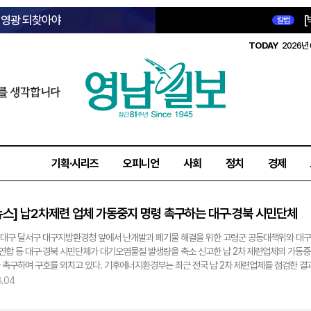
옛 영광 되찾아야
[
칼럼
TODAY
2026년 
를 생각합니다
기획·시리즈
오피니언
사회
정치
경제
뉴스] 납2차제련 업체 가동중지 명령 촉구하는 대구·경북 시민단체
 대구 달서구 대구지방환경청 앞에서 난개발과 폐기물 해결을 위한 고령군 공동대책위와 대구
합 등 대구·경북 시민단체가 대기오염물질 발생량을 축소 신고한 납 2차 제련업체의 가동중
 촉구하며 구호를 외치고 있다. 기후에너지환경부는 최근 전국 납 2차 제련업체를 점검한 결
질 발생량을 축소 신고한 업체 5곳 가운데 3곳이 대구·경북에 있다고 밝혔다. 이윤호기자
8.04
hi@yeongnam.com