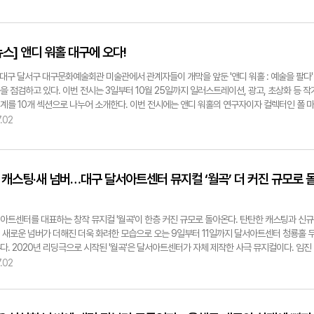
 부담 때문에 문제가 누적될 가능성이 있다는 분석이다. 백 교수는 "교사가 감당하기 어렵다
때 부담 없이 도움을 요청하고 전문적인 지원을 받을 수 있는 체계가 마련돼야 한다"며 "장애
전적 행동에 대한 이해와 대응 교육도 지속적으로 강화해야 한다"고 말했다. 김현목기자
yeongnam.com
스] 앤디 워홀 대구에 오다!
 대구 달서구 대구문화예술회관 미술관에서 관계자들이 개막을 앞둔 '앤디 워홀 : 예술을 팔다'
을 점검하고 있다. 이번 전시는 3일부터 10월 25일까지 일러스트레이션, 광고, 초상화 등 작
계를 10개 섹션으로 나누어 소개한다. 이번 전시에는 앤디 워홀의 연구자이자 컬렉터인 폴 마
l Maréchal)이 수집한 300여 점이 공개된다. 이윤호기자 yoonhohi@yeongnam.com
.02
 캐스팅·새 넘버…대구 달서아트센터 뮤지컬 ‘월곡’ 더 커진 규모로 
아트센터를 대표하는 창작 뮤지컬 '월곡'이 한층 커진 규모로 돌아온다. 탄탄한 캐스팅과 신규
 새로운 넘버가 더해진 더욱 화려한 모습으로 오는 9일부터 11일까지 달서아트센터 청룡홀 
다. 2020년 리딩극으로 시작된 '월곡'은 달서아트센터가 자체 제작한 사극 뮤지컬이다. 임진
 현 달서구 일대에서 의병을 일으켜 나라를 지킨 월곡 우배선 장군의 이야기를 토대로 한다. 
.02
과 그를 둘러싼 월이·혁이·왜장 카게요시의 관계를 중심으로, 나라와 소중한 사람을 지키기 
 건 이들의 선택을 그린다. 특히 올해는 문화체육관광부가 주최하고 한국문화예술회관연합회
는 '2026년 문예회관 특성화 지원사업'에서 달서아트센터가 전국 최대 규모의 국비를 확보