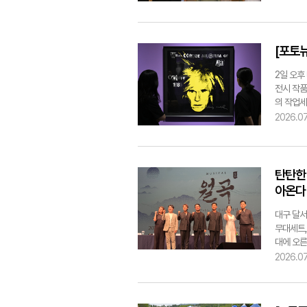
수 있다는
판단했을 
아동의 도
hmkim@
[포토뉴
2일 오후
전시 작품
의 작업세
레샬(Pau
2026.07
탄탄한
아온다
대구 달서
무대세트,
대에 오른
왜란 당시
2026.07
배선 장군
해 목숨을
가 주관하