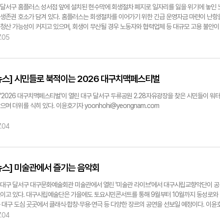
인 커뮤니티에도 이용객들의 불안감이 이어졌다. 대구 달서구 한 맘카페는 "환불은 어떻게 받
 막는 데 한계가 있다고 강조했다. 대부분 학대 사건은 피해를 호소한 부모의 문제 제기나
 달서구 홈플러스 성서점 앞에 설치된 현수막에 회생절차 폐지로 일자리를 잃을 위기에 놓인 
"재개는 되는 것이냐", "지난주까지만 해도 정상 운영한다고 했는데 갑자기 휴강 문자를 받았다"
확인을 통해 뒤늦게 드러난다. 사후 처벌뿐 아니라 사전 예방에 초점을 맞춘 관리체계가 필요한
생존권 호소가 담겨 있다. 홈플러스는 회생절차를 이어가기 위한 긴급 운영자금 마련이 난항
 잇따라 게시됐다. 일부 댓글에선 "지난주 데스크에 문의했으나 아무 문제 없다는 답변을 들
대구대 조한진 교수(사회복지학과)는 장애 아동을 돌보는 교사들에 대한 장애인권 교육과 인식
청산 가능성이 커지고 있으며, 회생이 무산될 경우 노동자와 협력업체 등 대규모 고용 불안이
도 올라와 홈플러스의 대응에 문제가 많다는 성토가 쏟아졌다. 문화센터 강사들도 갑작스러운
선돼야 한다고 강조했다. 장애 아동은 의사 표현이 어렵거나 행동 특성이 일반 아동과 다른 
있다. 이현덕기자 lhd@yeongnam.com
.05
황스럽다는 반응을 보였다. 한 강사는 자신의 사회관계망서비스(SNS)를 통해 "회원들에게 
 않다. 이를 이해하고 존중하는 교육이 현장에서 충분히 이뤄져야 한다는 설명이다. 조 교수
 문자를 보고 휴강 사실을 알게 됐다"며 "저 역시 사전에 안내를 받지 못해 당황스럽고 아이들
동을 교육하는 과정에서 어려움이 있을 수 있지만, 어떤 상황에서도 학대는 정당화될 수 없다"
 이어가지 못하게 돼 아쉽다"고 밝혔다. 이어 "남은 회차 수강료는 문화센터를 통해 환불이 진
 장애 특성을 이해하고 인내심을 갖고 아이들을 대할 수 있도록 장애인권 교육을 더욱 강화해
이며 추후 일정은 확인되는 대로 안내하겠다"고 회원들에게 전했다. 홈페이지 안내와 실제 운
고 했다. 현행 제도가 사건 발생 이후에만 개입할 수 있는 사후 대응 방식에 머물러 있다는 점도
뉴스] 시민들로 북적이는 2026 대구치맥페스티벌
 엇갈렸다. 이날 오후 2시 기준 홈플러스 문화센터 홈페이지 첫 화면엔 '7·8월 여름학기 강좌
현재 장애인 권익옹호기관은 학대 정황이 의심되더라도 예방 차원의 현장 점검이나 자료 열람
내가 게시돼 있었다. 반면 공지사항에서 임시 휴강이나 환불 절차 등에 대한 별도 안내는 확인
다. 결국 사건이 발생한 뒤에야 사실관계를 확인할 수 있는 구조인 셈이다. 그는 "그간 사건이
 '2026 대구치맥페스티벌'이 열린 대구 달서구 두류공원 2.28자유광장을 찾은 시민들이 워
. 환불 절차를 둘러싼 우려도 나온다. 대구시 소비생활센터 측은 "현재 임시 휴업 상태인 만큼
 CCTV를 확인하거나 수사에 착수하는 사후 대응에 머물러 있다"며 "학대를 사전에 막기 위
으며 더위를 식히 있다. 이윤호기자 yoonhohi@yeongnam.com
 재개 이후 환불 절차를 확인하는 것이 필요하다"며 "다만 영업이 재개되지 않거나 사업자와 
사례를 조기에 확인하고 개입할 수 있는 예방 중심의 모니터링 체계가 필요하다"고 밝혔다. 이
 않아 환불이 이뤄지지 않을 경우 소비자분쟁조정이 어려울 수 있다"고 설명했다. 또 "민사소
&A(Protection and Advocacy) 제도처럼 민간 권익옹호기관에도 일정한 예방적 조사·점
.04
절차를 검토해야 하는 상황이 생길 수도 있다"고 덧붙였다. 김현목기자
여하는 방안을 검토할 필요가 있다"고 제안했다. 현장의 근무환경과 지원체계 개선도 재발 방
yeongnam.com
 핵심 과제로 꼽혔다. 장애전담 어린이집 교사들은 교육과 돌봄을 장시간 함께 수행하는 경우
 학교와 비교하면 전문적인 지원을 받을 수 있는 체계가 상대적으로 부족하다는 지적인 것이다
상수 교수(유아특수교육과)는 "교사 개인의 전문성과 책임의식은 기본 전제지만, 감당하기 어
뉴스] 미술관에서 즐기는 음악회
로 업무 부담이 커질 경우 이를 혼자 해결하도록 방치해서는 안 된다"고 말했다. 학교의 경우
문 지원체계가 비교적 갖춰져 있지만 어린이집은 아직 교사를 지원하는 시스템이 충분하지 
 대구 달서구 대구문화예술회관 미술관에서 열린 '미술관 라이브'에서 대구시립교향악단이 공
 있어서다. 교사를 감시하기 위한 체계가 아니라 어려움을 겪을 때 전문적인 도움을 받을 수 
이고 있다. 대구시립예술단은 가을에도 토요시민콘서트를 통해 9월부터 10월까지 동성로와
시스템을 구축해야 한다고 강조했다. 특히 교사가 스스로 한계를 느끼더라도 이를 쉽게 드러내
 대구 도심 곳곳에서 클래식·합창·무용·연극 등 다양한 장르의 공연을 선보일 예정이다. 이윤
 조직문화도 개선이 필요하다고 지적했다. 도움을 요청하는 것이 자신의 능력 부족으로 비칠
nhohi@yeongnam.com
.04