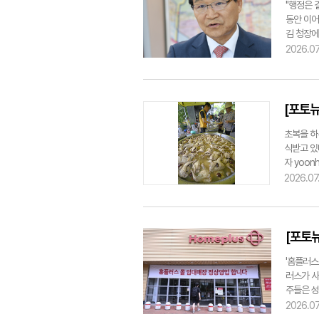
후 대책을
"행정은 
화할 수 
동안 이어
원회에서도
김 청장에
어 "최악
소통, 그
2026.07
이현덕기자
민 피해를
주민들이 
게 아니라
다"고 거
[포토뉴
이지만 구
이라고 판
초복을 하
삶과 가장
식받고 있
다. 그는
자 yoon
했다. 이
2026.07
를 우선시
"한쪽만 
처리하기보
에서 공개
[포토
정 신뢰도
로 지시하
'홈플러스
는 것이다
러스가 사
람은 누구
주들은 성
돼야 한다
쏟고 있었
2026.07
았다. 김
맞고 있었