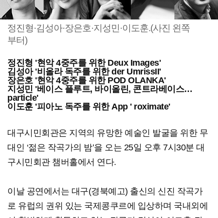
정진형·김성아·장은호·지성민·이도훈.(사진 왼쪽
부터)
정진형 '현악 4중주를 위한 Deux Images'
김성아 '비올라 독주를 위한 der UmrissII'
장은호 '현악 4중주를 위한 POD OLANKA'
지성민 '베이스 플루트, 바이올린, 콘트라베이스…
particle'
이도훈 '피아노 독주를 위한 App ' roximate'
대구시민회관은 지역의 유망한 예술인 발굴을 위한 무
대인 ‘젊은 작곡가의 밤’을 오는 25일 오후 7시30분 대
구시민회관 챔버홀에서 연다.
이날 공연에서는 대구(경북예고) 출신의 신진 작곡가
로 유럽의 권위 있는 국제콩쿠르에 입상하며 국내외에