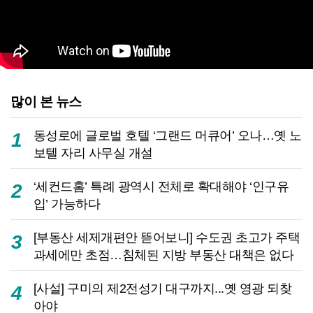
많이 본 뉴스
동성로에 글로벌 호텔 ‘그랜드 머큐어’ 오나…옛 노
1
보텔 자리 사무실 개설
‘세컨드홈’ 특례 광역시 전체로 확대해야 ‘인구유
2
입’ 가능하다
[부동산 세제개편안 뜯어보니] 수도권 초고가 주택
3
과세에만 초점…침체된 지방 부동산 대책은 없다
[사설] 구미의 제2전성기 대구까지...옛 영광 되찾
4
아야