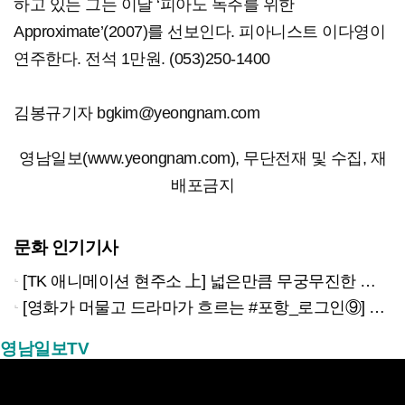
하고 있는 그는 이날 ‘피아노 독주를 위한
Approximate’(2007)를 선보인다. 피아니스트 이다영이
연주한다. 전석 1만원. (053)250-1400
김봉규기자 bgkim@yeongnam.com
영남일보(www.yeongnam.com), 무단전재 및 수집, 재
배포금지
문화 인기기사
[TK 애니메이션 현주소 上] 넓은만큼 무궁무진한 이야기…경북은 ‘스토리 IP’의 원천
[영화가 머물고 드라마가 흐르는 #포항_로그인⑨] 하루 끝의 조용한 여운을 느끼고 싶을 때 ‘월포역’
영남일보TV