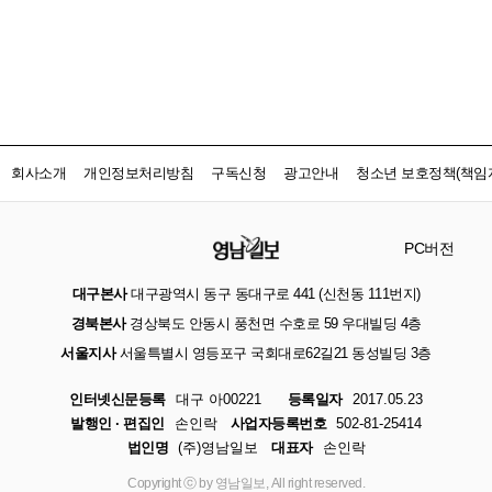
회사소개
개인정보처리방침
구독신청
광고안내
청소년 보호정책(책임자
PC버전
대구본사
대구광역시 동구 동대구로 441 (신천동 111번지)
경북본사
경상북도 안동시 풍천면 수호로 59 우대빌딩 4층
서울지사
서울특별시 영등포구 국회대로62길21 동성빌딩 3층
인터넷신문등록
대구 아00221
등록일자
2017.05.23
발행인 · 편집인
손인락
사업자등록번호
502-81-25414
법인명
(주)영남일보
대표자
손인락
Copyright ⓒ by 영남일보, All right reserved.