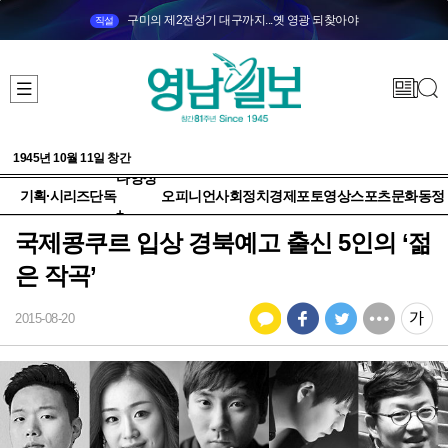
구미의 제2전성기 대구까지...옛 영광 되찾아야
직설
1945년 10월 11일 창간
다양성
기획·시리즈
단독
오피니언
사회
정치
경제
포토
영상
스포츠
문화
동정
+
국제콩쿠르 입상 경북예고 출신 5인의 ‘젊
은 작곡’
2015-08-20