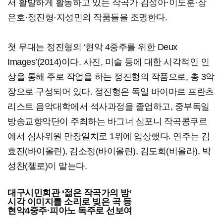
서 활발하게 활동하고 있는 작곡가 김성아·이도훈·장
은호·정진형·지성민의 작품들을 조명한다.
첫 무대는 정진형의 ‘현악 4중주를 위한 Deux
Images’(2014)이다. 사진, 미술 등에 대한 시각적인 인
상을 통해 주로 작업을 하는 정진형의 작품으로, 총 3악
장으로 구성되어 있다. 정진형은 독일 바이마르 프란츠
리스트 음악대학에서 석사과정을 졸업하고, 중부독일
방송교향악단이 주최하는 바그너 심포니 작곡콩쿠르
에서 심사위원 만장일치로 1위에 입상했다. 연주는 김
효진(바이올린), 김소정(바이올린), 김도희(비올라), 박
성찬(첼로)이 맡는다.
대구시민회관 ‘젊은 작곡가의 밤’
시각 이미지를 소리로 빚은 곡 등
현악4중주·피아노 독주로 선보여