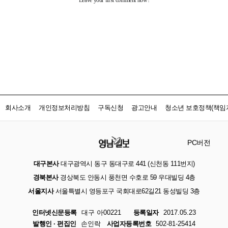
회사소개
개인정보처리방침
구독신청
광고안내
청소년 보호정책(책임자
PC버전
대구본사
대구광역시 동구 동대구로 441 (신천동 111번지)
경북본사
경상북도 안동시 풍천면 수호로 59 우대빌딩 4층
서울지사
서울특별시 영등포구 국회대로62길21 동성빌딩 3층
인터넷신문등록
대구 아00221
등록일자
2017.05.23
발행인 · 편집인
손인락
사업자등록번호
502-81-25414