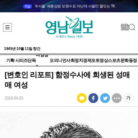
‘in서울’ 계층상승 보증수표 아닌데 서울行 줄잇는 TK
직설
1945년 10월 11일 창간
다양성
기획·시리즈
단독
오피니언
사회
정치
경제
포토
영상
스포츠
문화
동정
+
[변호인 리포트] 함정수사에 희생된 성매
매 여성
2018-04-20