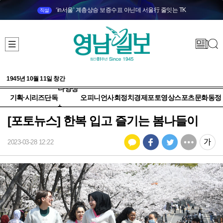
‘in서울’ 계층상승 보증수표 아닌데 서울行 줄잇는 TK
직설
1945년 10월 11일 창간
다양성
기획·시리즈
단독
오피니언
사회
정치
경제
포토
영상
스포츠
문화
동정
+
[포토뉴스] 한복 입고 즐기는 봄나들이
2023-03-28 12:22