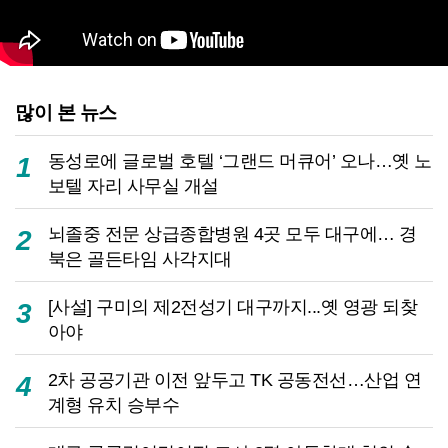
많이 본 뉴스
동성로에 글로벌 호텔 ‘그랜드 머큐어’ 오나…옛 노
1
보텔 자리 사무실 개설
뇌졸중 전문 상급종합병원 4곳 모두 대구에… 경
2
북은 골든타임 사각지대
[사설] 구미의 제2전성기 대구까지...옛 영광 되찾
3
아야
2차 공공기관 이전 앞두고 TK 공동전선…산업 연
4
계형 유치 승부수