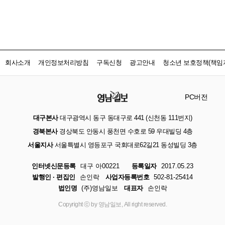
회사소개
개인정보처리방침
구독신청
광고안내
청소년 보호정책(책임자
PC버전
대구본사
대구광역시 동구 동대구로 441 (신천동 111번지)
경북본사
경상북도 안동시 풍천면 수호로 59 우대빌딩 4층
서울지사
서울특별시 영등포구 국회대로62길21 동성빌딩 3층
인터넷신문등록
대구 아00221
등록일자
2017.05.23
발행인 · 편집인
손인락
사업자등록번호
502-81-25414
법인명
(주)영남일보
대표자
손인락
Copyright ⓒ by 영남일보, All right reserved.