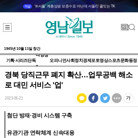
‘in서울’ 계층상승 보증수표 아닌데 서울行 줄잇는 TK
직설
1945년 10월 11일 창간
다양성
기획·시리즈
단독
오피니언
사회
정치
경제
포토
영상
스포츠
문화
동정
+
경북 당직근무 폐지 확산…업무공백 해소
로 대민 서비스 '업'
2023-06-21
첨단 방재·경비 시스템 구축
유관기관 연락체계 신속대응