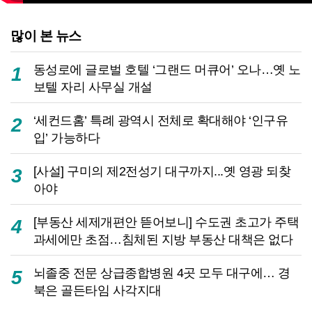
많이 본 뉴스
동성로에 글로벌 호텔 ‘그랜드 머큐어’ 오나…옛 노
1
보텔 자리 사무실 개설
‘세컨드홈’ 특례 광역시 전체로 확대해야 ‘인구유
2
입’ 가능하다
[사설] 구미의 제2전성기 대구까지...옛 영광 되찾
3
아야
[부동산 세제개편안 뜯어보니] 수도권 초고가 주택
4
과세에만 초점…침체된 지방 부동산 대책은 없다
뇌졸중 전문 상급종합병원 4곳 모두 대구에… 경
5
북은 골든타임 사각지대