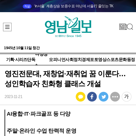
‘in서울’ 계층상승 보증수표 아닌데 서울行 줄잇는 TK
직설
1945년 10월 11일 창간
다양성
기획·시리즈
단독
오피니언
사회
정치
경제
포토
영상
스포츠
문화
동정
+
영진전문대, 재창업·재취업 꿈 이룬다…
성인학습자 친화형 클래스 개설
2023-11-21
AI융합·IT·파크골프 등 다양
주말·온라인 수업 탄력적 운영