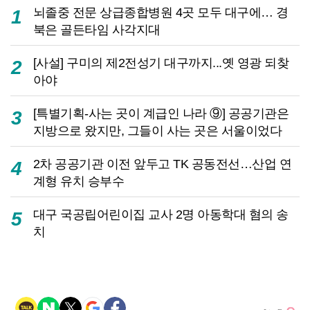
뇌졸중 전문 상급종합병원 4곳 모두 대구에… 경
1
북은 골든타임 사각지대
[사설] 구미의 제2전성기 대구까지...옛 영광 되찾
2
아야
[특별기획-사는 곳이 계급인 나라 ⑨] 공공기관은
3
지방으로 왔지만, 그들이 사는 곳은 서울이었다
2차 공공기관 이전 앞두고 TK 공동전선…산업 연
4
계형 유치 승부수
대구 국공립어린이집 교사 2명 아동학대 혐의 송
5
치