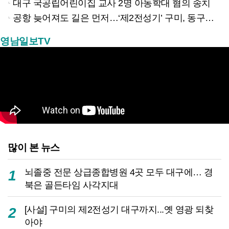
대구 국공립어린이집 교사 2명 아동학대 혐의 송치
공항 늦어져도 길은 먼저…‘제2전성기’ 구미, 동구미역 더 절실
영남일보TV
많이 본 뉴스
뇌졸중 전문 상급종합병원 4곳 모두 대구에… 경
1
북은 골든타임 사각지대
[사설] 구미의 제2전성기 대구까지...옛 영광 되찾
2
아야