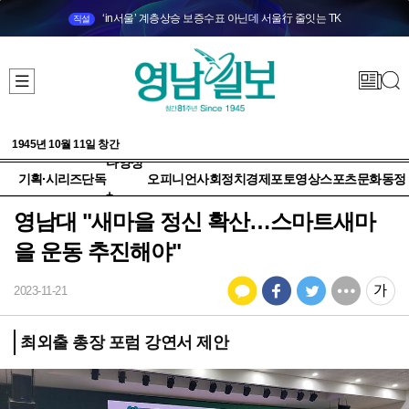
‘in서울’ 계층상승 보증수표 아닌데 서울行 줄잇는 TK
직설
1945년 10월 11일 창간
다양성
기획·시리즈
단독
오피니언
사회
정치
경제
포토
영상
스포츠
문화
동정
+
영남대 "새마을 정신 확산…스마트새마
을 운동 추진해야"
2023-11-21
최외출 총장 포럼 강연서 제안