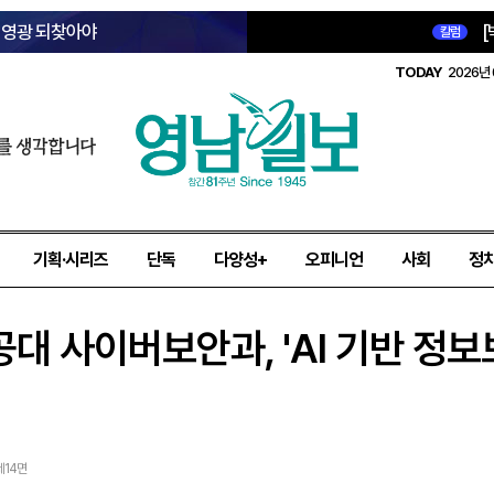
옛 영광 되찾아야
[
칼럼
TODAY
2026년 
를 생각합니다
기획·시리즈
단독
다양성+
오피니언
사회
정
공대 사이버보안과, 'AI 기반 정
 제14면