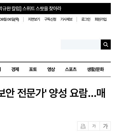
박규완 칼럼] 스위트 스팟을 찾아라
08월 06일(목)
지면보기
구독신청
기사제보
로그인
회원가입
치
경제
포토
영상
스포츠
생활/문화
보보안 전문가' 양성 요람…매
인쇄
글자작게
글자크게