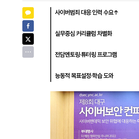
카카오톡
사이버범죄 대응 인력 수요↑
페이스북
실무중심 커리큘럼 차별화
트위터
전체
전담멘토링·튜터링 프로그램
능동적 목표설정·학습 도와