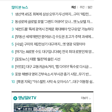
많이 본 뉴스
최신
주간
월간
1
생산액 45조 회복에 삼성·오뚜기·두산까지…구미 ‘제2전성기’ 시작됐다
2
동성로에 글로벌 호텔 ‘그랜드 머큐어’ 오나…옛 노보텔 자리 사무실 개설
3
‘세컨드홈’ 특례 광역시 전체로 확대해야 ‘인구유입’ 가능하다
4
[부동산 세제개편안 뜯어보니] 수도권 초고가 주택 과세에만 초점…침체된 지방 부동산 대책은 없다
5
[사설] 구미의 제2전성기 대구까지...옛 영광 되찾아야
6
[여기는 AI로봇 수도 대구입니다⑤] 전국 최대 로봇인재 양성소…“대구산업 맞춤형 교육과정 만들자”
7
[포토뉴스] 태풍 ‘돌핀’에 쏠린 시선
8
[Y르포] 대구 교동귀금속거리, ‘랩 다이아’ 특수로 다시금 활기…“반짝 인기 의존 않는 지속 가능 성장 동력 마련해야”
9
포항 해병대 영외 간부숙소서 부사관 총기 사망...무기 반출 비상
10
[폭염 지옥] “아스팔트 사막 속 오아시스”…대구 이동형 쉼터 버스 ‘북적’, 지하철역도 ‘바글’
영남일보TV
더보기