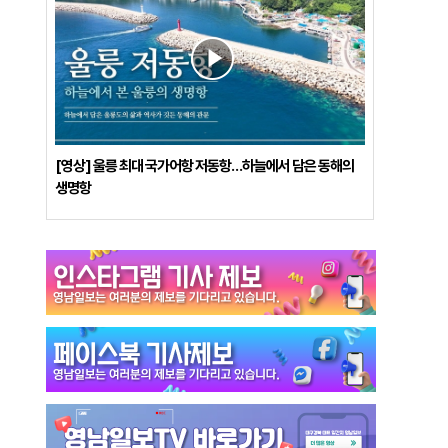
[영상] 울릉 최대 국가어항 저동항…하늘에서 담은 동해의
생명항