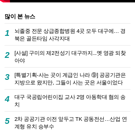
많이 본 뉴스
뇌졸중 전문 상급종합병원 4곳 모두 대구에… 경
1
북은 골든타임 사각지대
[사설] 구미의 제2전성기 대구까지...옛 영광 되찾
2
아야
[특별기획-사는 곳이 계급인 나라 ⑨] 공공기관은
3
지방으로 왔지만, 그들이 사는 곳은 서울이었다
대구 국공립어린이집 교사 2명 아동학대 혐의 송
4
치
2차 공공기관 이전 앞두고 TK 공동전선…산업 연
5
계형 유치 승부수