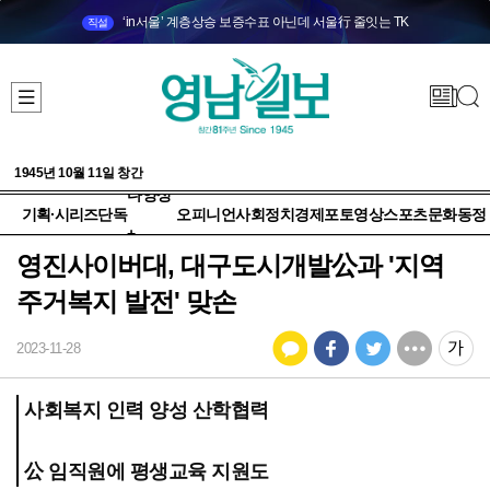
‘in서울’ 계층상승 보증수표 아닌데 서울行 줄잇는 TK
직설
1945년 10월 11일 창간
다양성
기획·시리즈
단독
오피니언
사회
정치
경제
포토
영상
스포츠
문화
동정
+
영진사이버대, 대구도시개발公과 '지역
주거복지 발전' 맞손
2023-11-28
사회복지 인력 양성 산학협력
公 임직원에 평생교육 지원도