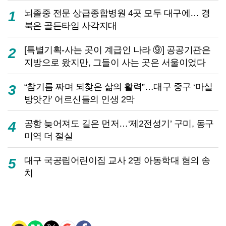
뇌졸중 전문 상급종합병원 4곳 모두 대구에… 경
1
북은 골든타임 사각지대
[특별기획-사는 곳이 계급인 나라 ⑨] 공공기관은
2
지방으로 왔지만, 그들이 사는 곳은 서울이었다
“참기름 짜며 되찾은 삶의 활력”…대구 중구 ‘마실
3
방앗간’ 어르신들의 인생 2막
공항 늦어져도 길은 먼저…‘제2전성기’ 구미, 동구
4
미역 더 절실
대구 국공립어린이집 교사 2명 아동학대 혐의 송
5
치