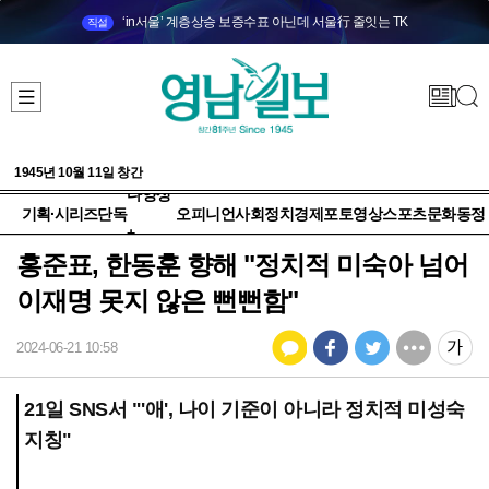
‘in서울’ 계층상승 보증수표 아닌데 서울行 줄잇는 TK
직설
1945년 10월 11일 창간
다양성
기획·시리즈
단독
오피니언
사회
정치
경제
포토
영상
스포츠
문화
동정
+
홍준표, 한동훈 향해 "정치적 미숙아 넘어
이재명 못지 않은 뻔뻔함"
2024-06-21 10:58
21일 SNS서 "'애', 나이 기준이 아니라 정치적 미성숙
지칭"