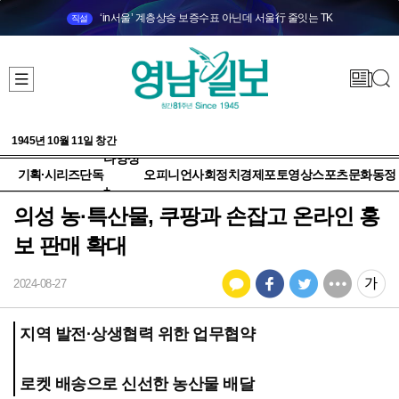
‘in서울’ 계층상승 보증수표 아닌데 서울行 줄잇는 TK
직설
1945년 10월 11일 창간
다양성
기획·시리즈
단독
오피니언
사회
정치
경제
포토
영상
스포츠
문화
동정
+
의성 농·특산물, 쿠팡과 손잡고 온라인 홍
보 판매 확대
2024-08-27
지역 발전·상생협력 위한 업무협약
로켓 배송으로 신선한 농산물 배달