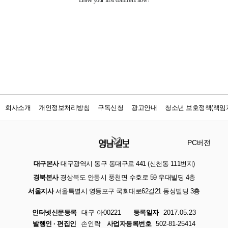
회사소개
개인정보처리방침
구독신청
광고안내
청소년 보호정책(책임자
PC버전
대구본사
대구광역시 동구 동대구로 441 (신천동 111번지)
경북본사
경상북도 안동시 풍천면 수호로 59 우대빌딩 4층
서울지사
서울특별시 영등포구 국회대로62길21 동성빌딩 3층
인터넷신문등록
대구 아00221
등록일자
2017.05.23
발행인 · 편집인
손인락
사업자등록번호
502-81-25414