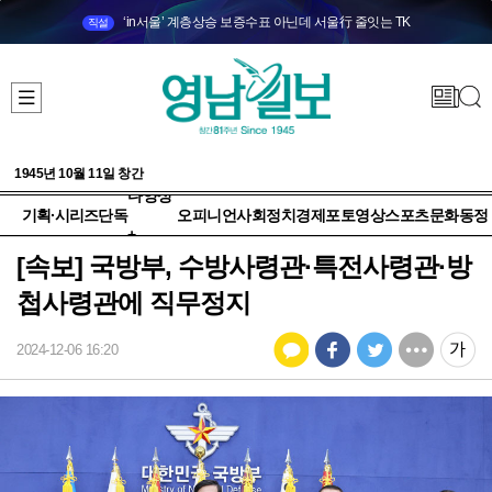
‘in서울’ 계층상승 보증수표 아닌데 서울行 줄잇는 TK
직설
1945년 10월 11일 창간
다양성
기획·시리즈
단독
오피니언
사회
정치
경제
포토
영상
스포츠
문화
동정
+
[속보] 국방부, 수방사령관·특전사령관·방
첩사령관에 직무정지
2024-12-06 16:20