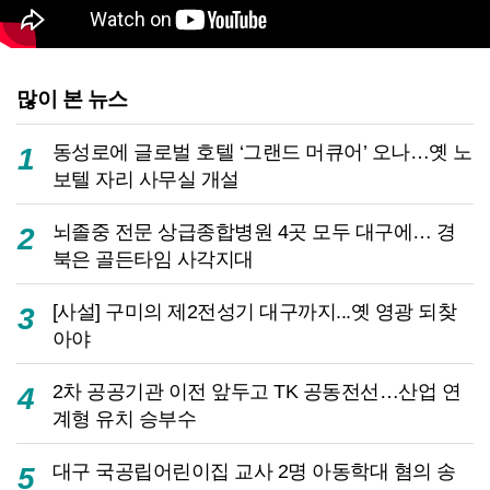
많이 본 뉴스
동성로에 글로벌 호텔 ‘그랜드 머큐어’ 오나…옛 노
1
보텔 자리 사무실 개설
뇌졸중 전문 상급종합병원 4곳 모두 대구에… 경
2
북은 골든타임 사각지대
[사설] 구미의 제2전성기 대구까지...옛 영광 되찾
3
아야
2차 공공기관 이전 앞두고 TK 공동전선…산업 연
4
계형 유치 승부수
대구 국공립어린이집 교사 2명 아동학대 혐의 송
5