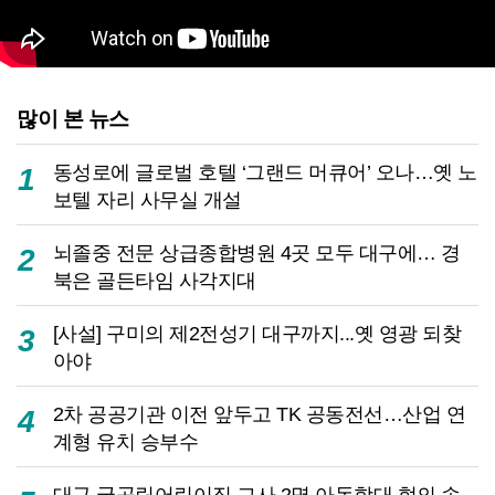
많이 본 뉴스
동성로에 글로벌 호텔 ‘그랜드 머큐어’ 오나…옛 노
1
보텔 자리 사무실 개설
뇌졸중 전문 상급종합병원 4곳 모두 대구에… 경
2
북은 골든타임 사각지대
[사설] 구미의 제2전성기 대구까지...옛 영광 되찾
3
아야
2차 공공기관 이전 앞두고 TK 공동전선…산업 연
4
계형 유치 승부수
대구 국공립어린이집 교사 2명 아동학대 혐의 송