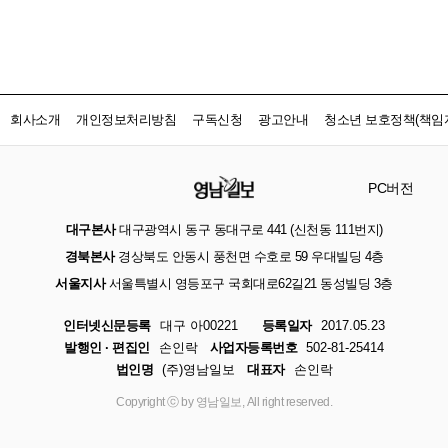
회사소개
개인정보처리방침
구독신청
광고안내
청소년 보호정책(책임자
PC버전
대구본사
대구광역시 동구 동대구로 441 (신천동 111번지)
경북본사
경상북도 안동시 풍천면 수호로 59 우대빌딩 4층
서울지사
서울특별시 영등포구 국회대로62길21 동성빌딩 3층
인터넷신문등록
대구 아00221
등록일자
2017.05.23
발행인 · 편집인
손인락
사업자등록번호
502-81-25414
법인명
(주)영남일보
대표자
손인락
Copyright ⓒ by 영남일보, All right reserved.