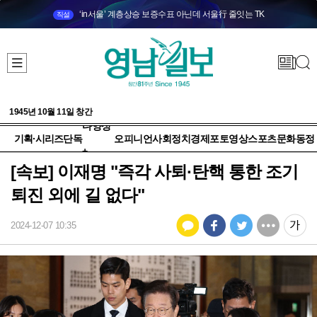
‘in서울’ 계층상승 보증수표 아닌데 서울行 줄잇는 TK
직설
1945년 10월 11일 창간
다양성
기획·시리즈
단독
오피니언
사회
정치
경제
포토
영상
스포츠
문화
동정
+
[속보] 이재명 "즉각 사퇴·탄핵 통한 조기
퇴진 외에 길 없다"
2024-12-07 10:35