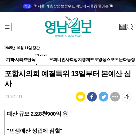
‘in서울’ 계층상승 보증수표 아닌데 서울行 줄잇는 TK
직설
1945년 10월 11일 창간
다양성
기획·시리즈
단독
오피니언
사회
정치
경제
포토
영상
스포츠
문화
동정
+
포항시의회 예결특위 13일부터 본예산 심
사
2024-12-11
예산 규모 2조8천900억 원
"민생예산 성립에 심혈"