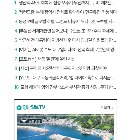
1
생산액 45조 회복에 삼성·오뚜기·두산까지…구미 ‘제2전성기’ 시작됐다
2
‘세컨드홈’ 특례 광역시 전체로 확대해야 ‘인구유입’ 가능하다
3
동성로에 글로벌 호텔 ‘그랜드 머큐어’ 오나…옛 노보텔 자리 사무실 개설
4
[부동산 세제개편안 뜯어보니] 수도권 초고가 주택 과세에만 초점…침체된 지방 부동산 대책은 없다
5
박근혜 전 대통령이 지방선거 후 다시 영남권 의원들과 만난 이유는?
6
[여기는 AI로봇 수도 대구입니다⑤] 전국 최대 로봇인재 양성소…“대구산업 맞춤형 교육과정 만들자”
7
[포토뉴스] 태풍 ‘돌핀’에 쏠린 시선
8
[사설] 구미의 제2전성기 대구까지...옛 영광 되찾아야
9
[Y르포] 대구 교동귀금속거리, ‘랩 다이아’ 특수로 다시금 활기…“반짝 인기 의존 않는 지속 가능 성장 동력 마련해야”
10
포항 해병대 영외 간부숙소서 부사관 총기 사망...무기 반출 비상
영남일보TV
더보기