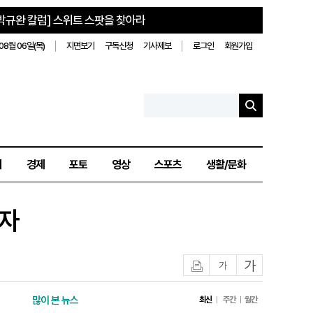
박규완 칼럼] 스위트 스팟을 찾아라
08월 06일(목)
지면보기
구독신청
기사제보
로그인
회원가입
치
경제
포토
영상
스포츠
생활/문화
민자
인쇄
글자작게
글자크게
많이 본 뉴스
최신
주간
월간