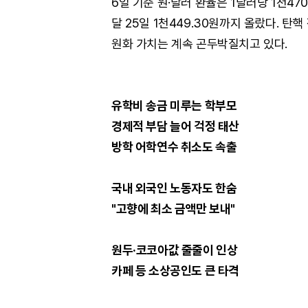
6일 기준 원·달러 환율은 1달러당 1천470
달 25일 1천449.30원까지 올랐다. 
원화 가치는 계속 곤두박질치고 있다.
유학비 송금 미루는 학부모
경제적 부담 늘어 걱정 태산
방학 어학연수 취소도 속출
국내 외국인 노동자도 한숨
"고향에 최소 금액만 보내"
원두·코코아값 줄줄이 인상
카페 등 소상공인도 큰 타격