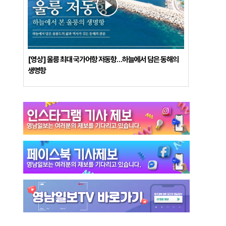
[영상] 울릉 최대 국가어항 저동항…하늘에서 담은 동해의
생명항