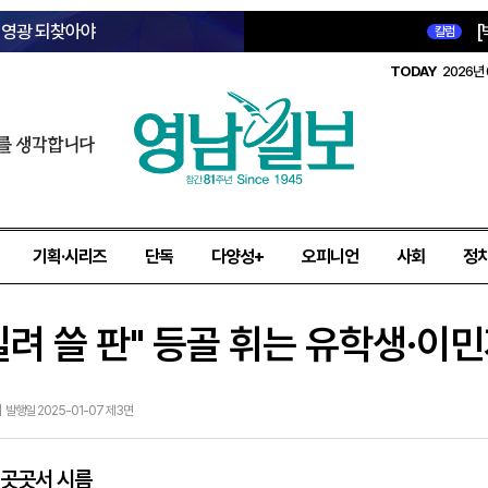
옛 영광 되찾아야
[
칼럼
TODAY
2026년 
를 생각합니다
기획·시리즈
단독
다양성+
오피니언
사회
정
빌려 쓸 판" 등골 휘는 유학생·이
 | 발행일 2025-01-07 제3면
 곳곳서 시름