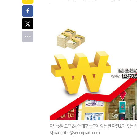
페이스북
트위터
전체
지난 5일 오후 2시쯤 대구 중구에 있는 한 환전소가 찾는 손
자 baneulha@yeongnam.com