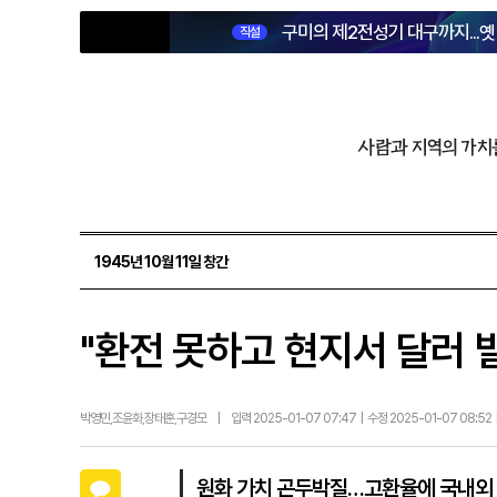
구미의 제2전성기 대구까지...
직설
사람과 지역의 가치
1945년 10월 11일 창간
"환전 못하고 현지서 달러 
박영민,조윤화,장태훈,구경모
|
입력 2025-01-07 07:47 | 수정 2025-01-07 08:52
카카오톡
원화 가치 곤두박질…고환율에 국내외