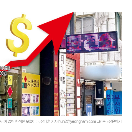
님이 없어 한적한 모습이다. 장태훈 기자 hun2@yeongnam.com 그래픽=장윤아기