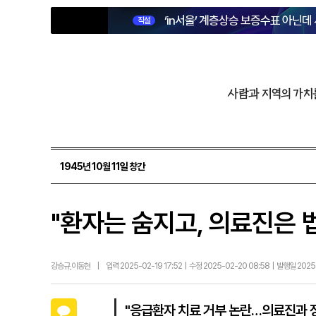
‘in서울’ 계층상승 보증수표 아닌데
직설
사람과 지역의 가치
1945년 10월 11일 창간
"환자는 숨지고, 의료진은
강승규,이동현
|
입력 2025-02-19 17:52 | 수정 2025-02-20 08:58 | 발행일 2025
카카오톡
"응급환자 치료 거부 논란…의료진과 정