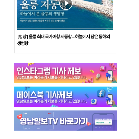
[영상] 울릉 최대 국가어항 저동항…하늘에서 담은 동해의
생명항