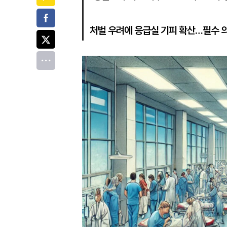
페이스북
처벌 우려에 응급실 기피 확산…필수 
트위터
전체