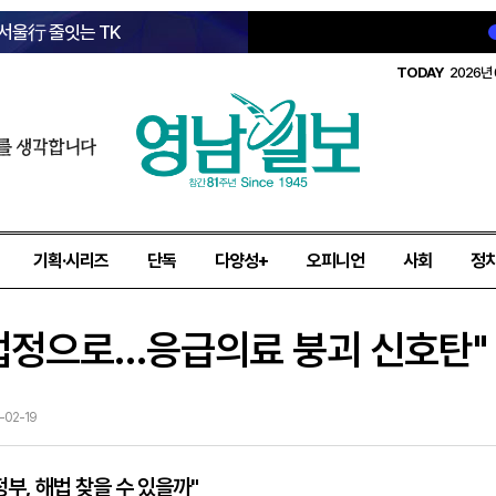
 서울行 줄잇는 TK
TODAY
2026년 
를 생각합니다
기획·시리즈
단독
다양성+
오피니언
사회
정
 법정으로…응급의료 붕괴 신호탄"
-02-19
부, 해법 찾을 수 있을까"