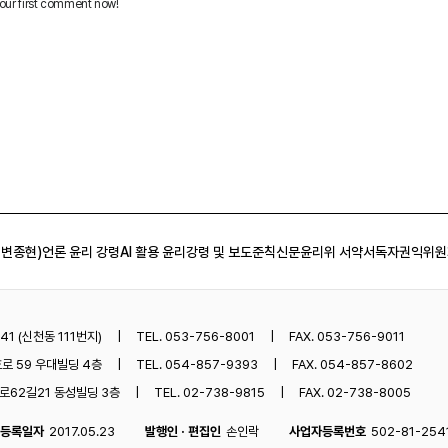
 변종현)
언론 윤리 강령
AI 활용 윤리강령 및 보도준칙
신문윤리위 서약서
독자권익위원
1 (신천동 111번지)
TEL. 053-756-8001
FAX. 053-756-9011
로 59 우대빌딩 4층
TEL. 054-857-9393
FAX. 054-857-8602
62길21 동성빌딩 3층
TEL. 02-738-9815
FAX. 02-738-8005
등록일자
2017.05.23
발행인 · 편집인
손인락
사업자등록번호
502-81-254