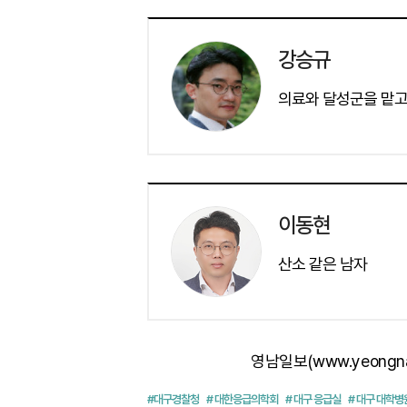
강승규
의료와 달성군을 맡고
이동현
산소 같은 남자
영남일보(www.yeongn
#대구경찰청
# 대한응급의학회
# 대구 응급실
# 대구 대학병