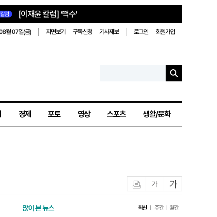
[이재윤 칼럼] ‘떡수’
칼럼
08월 07일(금)
지면보기
구독신청
기사제보
로그인
회원가입
치
경제
포토
영상
스포츠
생활/문화
인쇄
글자작게
글자크게
많이 본 뉴스
최신
주간
월간