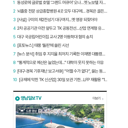
1
동성로에 글로벌 호텔 ‘그랜드 머큐어’ 오나…옛 노보텔 자리 사무실 개설
2
뇌졸중 전문 상급종합병원 4곳 모두 대구에… 경북은 골든타임 사각지대
3
[사설] 구미의 제2전성기 대구까지...옛 영광 되찾아야
4
2차 공공기관 이전 앞두고 TK 공동전선…산업 연계형 유치 승부수
5
대구 국공립어린이집 교사 2명 아동학대 혐의 송치
6
[포토뉴스] 태풍 ‘돌핀’에 쏠린 시선
7
[뉴스 분석] 취임 후 지지율 최저치 기록한 이재명 대통령…왜?
8
“통계적으로 예산은 늘었는데…” 대학이 웃지 못하는 이유
9
[대구·경북 기후재난 보고서③] “어쩔 수가 없다”, 끓는 동해…‘절멸 위기’ 경북 수산업
10
[규제에 막힌 TK 신산업] 30일 보관 기한…LFP 재활용 “180일로 늘려야”
영남일보TV
더보기