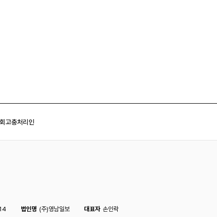
회
고충처리인
14
법인명
(주)영남일보
대표자
손인락