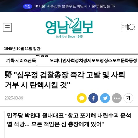
‘in서울’ 계층상승 보증수표 아닌데 서울行 줄잇는 TK
직설
1945년 10월 11일 창간
다양성
기획·시리즈
단독
오피니언
사회
정치
경제
포토
영상
스포츠
문화
동정
+
野 "심우정 검찰총장 즉각 고발 및 사퇴
거부 시 탄핵시킬 것"
2025-03-09
민주당 박찬대 원내대표 "항고 포기해 내란수괴 윤석
열 석방… 모든 책임은 심 총장에게 있어"