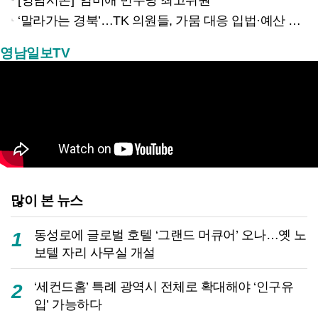
‘말라가는 경북’…TK 의원들, 가뭄 대응 입법·예산 확보 나선다
영남일보TV
많이 본 뉴스
동성로에 글로벌 호텔 ‘그랜드 머큐어’ 오나…옛 노
1
보텔 자리 사무실 개설
‘세컨드홈’ 특례 광역시 전체로 확대해야 ‘인구유
2
입’ 가능하다