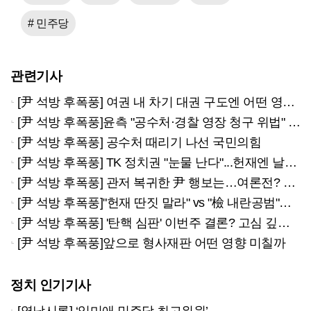
# 민주당
관련기사
[尹 석방 후폭풍] 여권 내 차기 대권 구도엔 어떤 영향 미칠까
[尹 석방 후폭풍]윤측 "공수처·경찰 영장 청구 위법" vs 공수처 "적법 절차"
[尹 석방 후폭풍] 공수처 때리기 나선 국민의힘
[尹 석방 후폭풍] TK 정치권 "눈물 난다"...헌재엔 날선 비판
[尹 석방 후폭풍] 관저 복귀한 尹 행보는…여론전? 외부활동 자제?
[尹 석방 후폭풍]"헌재 딴짓 말라" vs "檢 내란공범"…尹석방에 다시 나눠진 서울 도심
[尹 석방 후폭풍] '탄핵 심판' 이번주 결론? 고심 깊어지는 헌재
[尹 석방 후폭풍]앞으로 형사재판 어떤 영향 미칠까
정치 인기기사
[영남시론] ‘임미애 민주당 최고위원’