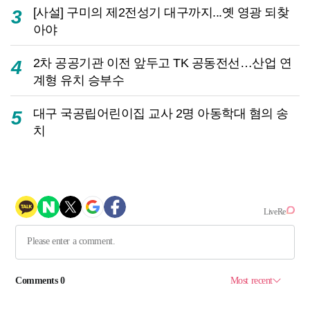
[사설] 구미의 제2전성기 대구까지...옛 영광 되찾
3
아야
2차 공공기관 이전 앞두고 TK 공동전선…산업 연
4
계형 유치 승부수
대구 국공립어린이집 교사 2명 아동학대 혐의 송
5
치