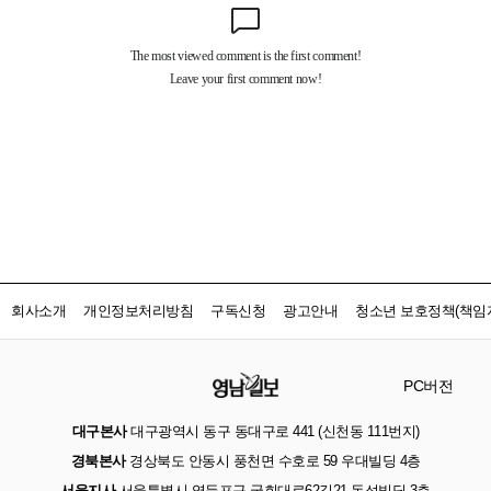
회사소개
개인정보처리방침
구독신청
광고안내
청소년 보호정책(책임자
PC버전
대구본사
대구광역시 동구 동대구로 441 (신천동 111번지)
경북본사
경상북도 안동시 풍천면 수호로 59 우대빌딩 4층
서울지사
서울특별시 영등포구 국회대로62길21 동성빌딩 3층