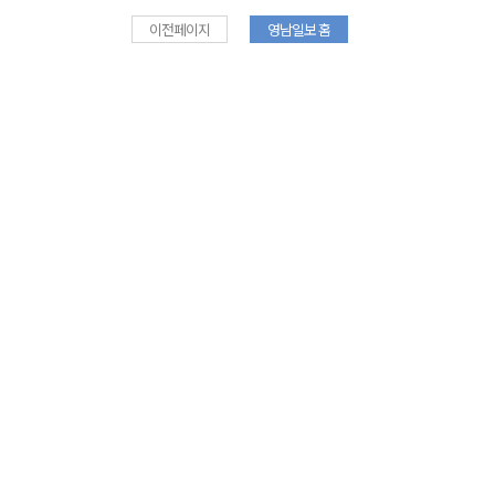
이전페이지
영남일보 홈