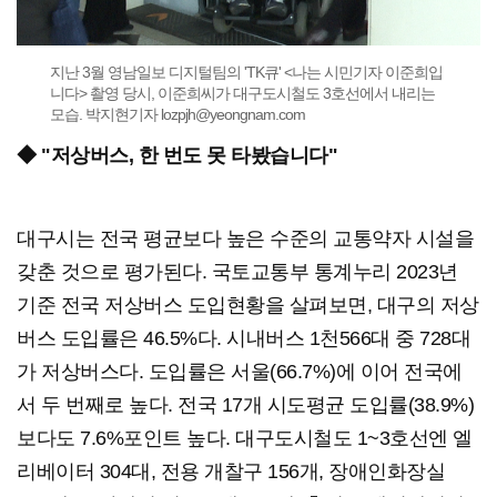
지난 3월 영남일보 디지털팀의 'TK큐' <나는 시민기자 이준희입
니다> 촬영 당시, 이준희씨가 대구도시철도 3호선에서 내리는
모습. 박지현기자 lozpjh@yeongnam.com
◆ "저상버스, 한 번도 못 타봤습니다"
대구시는 전국 평균보다 높은 수준의 교통약자 시설을
갖춘 것으로 평가된다. 국토교통부 통계누리 2023년
기준 전국 저상버스 도입현황을 살펴보면, 대구의 저상
버스 도입률은 46.5%다. 시내버스 1천566대 중 728대
가 저상버스다. 도입률은 서울(66.7%)에 이어 전국에
서 두 번째로 높다. 전국 17개 시도평균 도입률(38.9%)
보다도 7.6%포인트 높다. 대구도시철도 1~3호선엔 엘
리베이터 304대, 전용 개찰구 156개, 장애인화장실