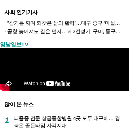
사회 인기기사
“참기름 짜며 되찾은 삶의 활력”…대구 중구 ‘마실방앗간’ 어르신들의 인생 2막
공항 늦어져도 길은 먼저…‘제2전성기’ 구미, 동구미역 더 절실
영남일보TV
많이 본 뉴스
뇌졸중 전문 상급종합병원 4곳 모두 대구에… 경
1
북은 골든타임 사각지대