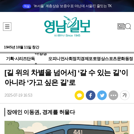
‘in서울’ 계층상승 보증수표 아닌데 서울行 줄잇는 TK
직설
1945년 10월 11일 창간
다양성
기획·시리즈
단독
오피니언
사회
정치
경제
포토
영상
스포츠
문화
동정
+
[길 위의 차별을 넘어서] ‘갈 수 있는 길’이
아니라 ‘가고 싶은 길’로
2025-07-19 16:53
장애인 이동권, 경계를 허물다