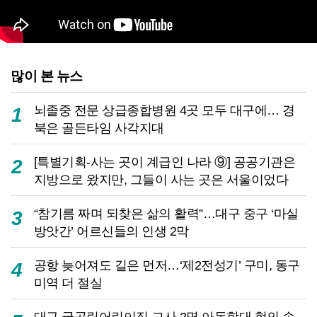
많이 본 뉴스
뇌졸중 전문 상급종합병원 4곳 모두 대구에… 경
1
북은 골든타임 사각지대
[특별기획-사는 곳이 계급인 나라 ⑨] 공공기관은
2
지방으로 왔지만, 그들이 사는 곳은 서울이었다
“참기름 짜며 되찾은 삶의 활력”…대구 중구 ‘마실
3
방앗간’ 어르신들의 인생 2막
공항 늦어져도 길은 먼저…‘제2전성기’ 구미, 동구
4
미역 더 절실
대구 국공립어린이집 교사 2명 아동학대 혐의 송