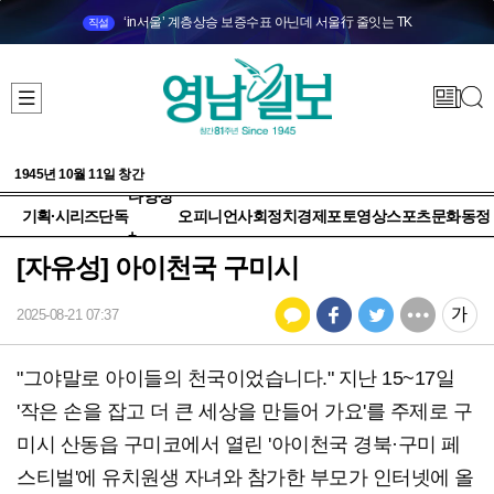
‘in서울’ 계층상승 보증수표 아닌데 서울行 줄잇는 TK
직설
1945년 10월 11일 창간
다양성
기획·시리즈
단독
오피니언
사회
정치
경제
포토
영상
스포츠
문화
동정
+
[자유성] 아이천국 구미시
2025-08-21 07:37
"그야말로 아이들의 천국이었습니다." 지난 15~17일
'작은 손을 잡고 더 큰 세상을 만들어 가요'를 주제로 구
미시 산동읍 구미코에서 열린 '아이천국 경북·구미 페
스티벌'에 유치원생 자녀와 참가한 부모가 인터넷에 올