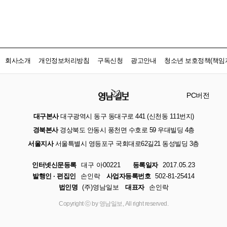
회사소개
개인정보처리방침
구독신청
광고안내
청소년 보호정책(책임자
PC버전
대구본사
대구광역시 동구 동대구로 441 (신천동 111번지)
경북본사
경상북도 안동시 풍천면 수호로 59 우대빌딩 4층
서울지사
서울특별시 영등포구 국회대로62길21 동성빌딩 3층
인터넷신문등록
대구 아00221
등록일자
2017.05.23
발행인 · 편집인
손인락
사업자등록번호
502-81-25414
법인명
(주)영남일보
대표자
손인락
Copyright ⓒ by 영남일보, All right reserved.