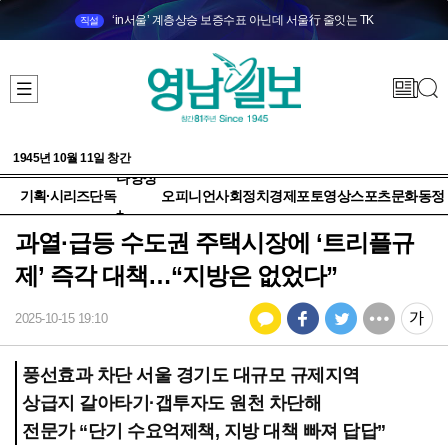
‘in서울’ 계층상승 보증수표 아닌데 서울行 줄잇는 TK
직설
1945년 10월 11일 창간
다양성
기획·시리즈
단독
오피니언
사회
정치
경제
포토
영상
스포츠
문화
동정
+
과열·급등 수도권 주택시장에 ‘트리플규
제’ 즉각 대책…“지방은 없었다”
2025-10-15 19:10
풍선효과 차단 서울 경기도 대규모 규제지역
상급지 갈아타기·갭투자도 원천 차단해
전문가 “단기 수요억제책, 지방 대책 빠져 답답”