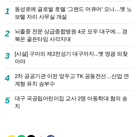
동성로에 글로벌 호텔 ‘그랜드 머큐어’ 오나…옛 노
1
보텔 자리 사무실 개설
뇌졸중 전문 상급종합병원 4곳 모두 대구에… 경
2
북은 골든타임 사각지대
[사설] 구미의 제2전성기 대구까지...옛 영광 되찾
3
아야
2차 공공기관 이전 앞두고 TK 공동전선…산업 연
4
계형 유치 승부수
대구 국공립어린이집 교사 2명 아동학대 혐의 송
5
치