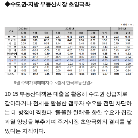
◆수도권-지방 부동산시장 초양극화
9월 주택가격매매지수. <출처 한국부동산원>
10·15 부동산대책은 대출을 활용해 수도권 상급지로
갈아타거나 전세를 활용한 갭투자 수요를 전면 차단하
는 데 방점이 찍혔다. '똘똘한 한채'를 향한 수요가 집값
과열 양상을 부추기며 주거시장 초양극화의 결과를 낳
았다는 지적이다.