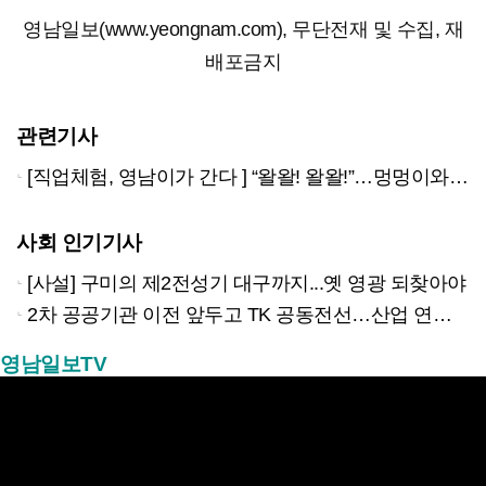
영남일보(www.yeongnam.com), 무단전재 및 수집, 재
배포금지
관련기사
[직업체험, 영남이가 간다 ] “왈왈! 왈왈!”…멍멍이와 행복 나누는 ‘강아지유치원’ 교사들
사회 인기기사
[사설] 구미의 제2전성기 대구까지...옛 영광 되찾아야
2차 공공기관 이전 앞두고 TK 공동전선…산업 연계형 유치 승부수
영남일보TV