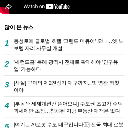
많이 본 뉴스
동성로에 글로벌 호텔 ‘그랜드 머큐어’ 오나…옛 노
1
보텔 자리 사무실 개설
‘세컨드홈’ 특례 광역시 전체로 확대해야 ‘인구유
2
입’ 가능하다
[사설] 구미의 제2전성기 대구까지...옛 영광 되찾
3
아야
[부동산 세제개편안 뜯어보니] 수도권 초고가 주택
4
과세에만 초점…침체된 지방 부동산 대책은 없다
[여기는 AI로봇 수도 대구입니다⑤] 전국 최대 로봇
5