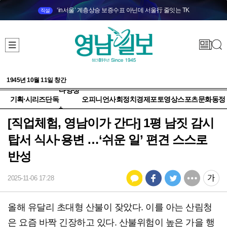
‘in서울’ 계층상승 보증수표 아닌데 서울行 줄잇는 TK
직설
1945년 10월 11일 창간
다양성
기획·시리즈
단독
오피니언
사회
정치
경제
포토
영상
스포츠
문화
동정
+
[직업체험, 영남이가 간다] 1평 남짓 감시
탑서 식사·용변 …‘쉬운 일’ 편견 스스로
반성
2025-11-06 17:28
올해 유달리 초대형 산불이 잦았다. 이를 아는 산림청
은 요즘 바짝 긴장하고 있다. 산불위험이 높은 가을 행