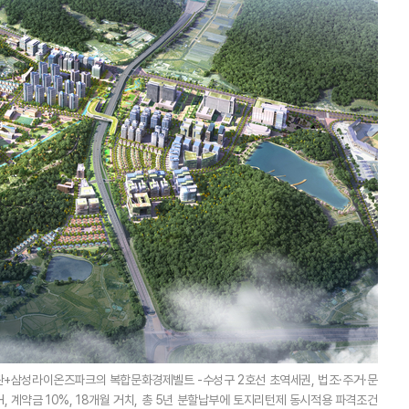
삼성라이온즈파크의 복합문화경제벨트 -수성구 2호선 초역세권, 법조·주거·문
H, 계약금 10%, 18개월 거치, 총 5년 분할납부에 토지리턴제 동시적용 파격조건