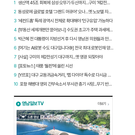
1
생산액 45조 회복에 삼성·오뚜기·두산까지…구미 ‘제2전성기’ 시작됐다
2
동성로에 글로벌 호텔 ‘그랜드 머큐어’ 오나…옛 노보텔 자리 사무실 개설
3
‘세컨드홈’ 특례 광역시 전체로 확대해야 ‘인구유입’ 가능하다
4
[부동산 세제개편안 뜯어보니] 수도권 초고가 주택 과세에만 초점…침체된 지방 부동산 대책은 없다
5
박근혜 전 대통령이 지방선거 후 다시 영남권 의원들과 만난 이유는?
6
[여기는 AI로봇 수도 대구입니다⑤] 전국 최대 로봇인재 양성소…“대구산업 맞춤형 교육과정 만들자”
7
[사설] 구미의 제2전성기 대구까지...옛 영광 되찾아야
8
[포토뉴스] 태풍 ‘돌핀’에 쏠린 시선
9
[Y르포] 대구 교동귀금속거리, ‘랩 다이아’ 특수로 다시금 활기…“반짝 인기 의존 않는 지속 가능 성장 동력 마련해야”
10
포항 해병대 영외 간부숙소서 부사관 총기 사망...무기 반출 비상
영남일보TV
더보기