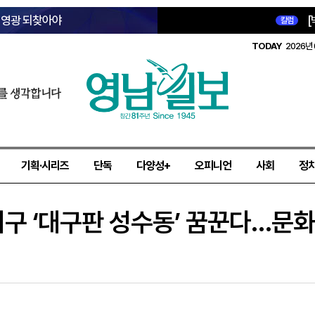
옛 영광 되찾아야
[
칼럼
TODAY
2026년 
를 생각합니다
기획·시리즈
단독
다양성+
오피니언
사회
정
지구 ‘대구판 성수동’ 꿈꾼다…문