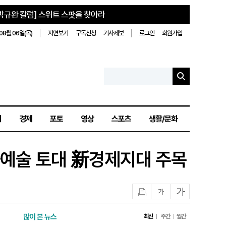
박규완 칼럼] 스위트 스팟을 찾아라
08월 06일(목)
지면보기
구독신청
기사제보
로그인
회원가입
치
경제
포토
영상
스포츠
생활/문화
화예술 토대 新경제지대 주목
인쇄
글자작게
글자크게
많이 본 뉴스
최신
주간
월간