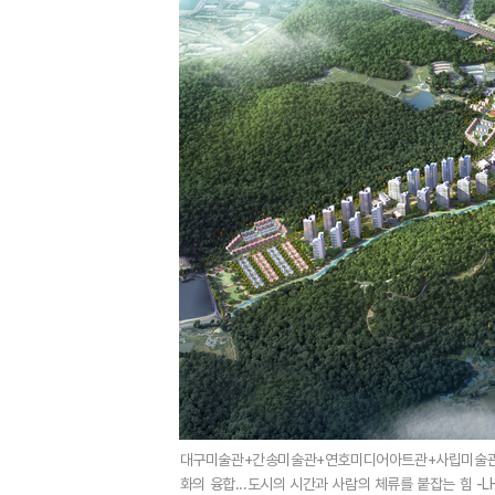
대구미술관+간송미술관+연호미디어아트관+사립미술관+
화의 융합...도시의 시간과 사람의 체류를 붙잡는 힘 -L