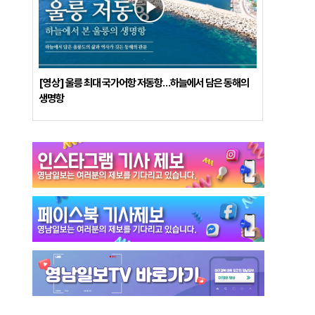
[영상] 울릉 최대 국가어항 저동항…하늘에서 담은 동해의
생명항