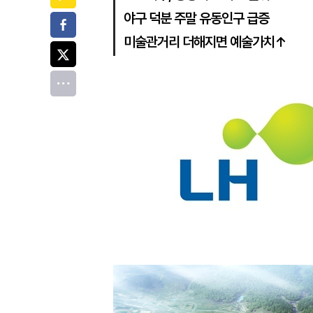
야구 덕분 주말 유동인구 급증
페이스북
미술관거리 더해지면 예술가치↑
트위터
전체