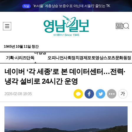
‘in서울’ 계층상승 보증수표 아닌데 서울行 줄잇는 TK
직설
1945년 10월 11일 창간
다양성
기획·시리즈
단독
오피니언
사회
정치
경제
포토
영상
스포츠
문화
동정
+
네이버 ‘각 세종’로 본 데이터센터…전력·
냉각 설비로 24시간 운영
2026-02-08 18:05