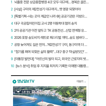
1
뇌졸중 전문 상급종합병원 4곳 모두 대구에… 경북은 골든타임 사각지대
2
[사설] 구미의 제2전성기 대구까지...옛 영광 되찾아야
3
[특별기획-사는 곳이 계급인 나라 ⑨] 공공기관은 지방으로 왔지만, 그들이 사는 곳은 서울이었다
4
대구 국공립어린이집 교사 2명 아동학대 혐의 송치
5
2차 공공기관 이전 앞두고 TK 공동전선…산업 연계형 유치 승부수
6
2026 포항 송도비치 레트로 페스티벌 개막...송도 밤바다 달군 레트로 열기
7
공항 늦어져도 길은 먼저…‘제2전성기’ 구미, 동구미역 더 절실
8
“참기름 짜며 되찾은 삶의 활력”…대구 중구 ‘마실방앗간’ 어르신들의 인생 2막
9
[이통장 발언대] “어르신의 발이 되고, 외국인 근로자의 벗이 되고”…박상철 이장의 ‘사람 농사’
10
[뉴스 분석] 취임 후 지지율 최저치 기록한 이재명 대통령…왜?
영남일보TV
더보기