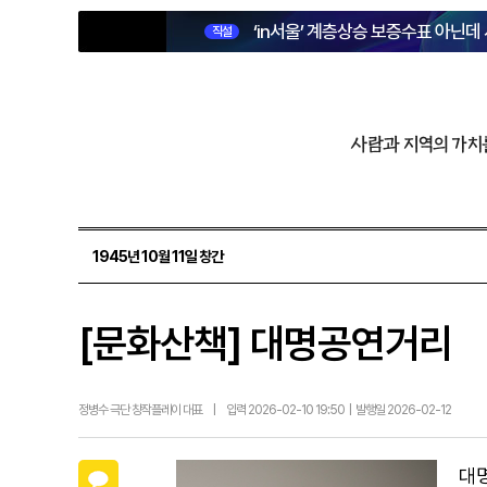
‘in서울’ 계층상승 보증수표 아닌데
직설
사람과 지역의 가치
1945년 10월 11일 창간
[문화산책] 대명공연거리
정병수 극단 창작플레이 대표
|
입력 2026-02-10 19:50 | 발행일 2026-02-12
카카오톡
대