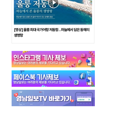
[영상] 울릉 최대 국가어항 저동항…하늘에서 담은 동해의
생명항