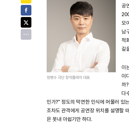
공연
페이스북
20
트위터
모여
남
전체
적화
길을
이
이다
정병수 극단 창작플레이 대표
까?
다수
인가?" 정도의 막연한 인식에 머물러 있는
조차도 관객에게 공연장 위치를 설명할 때
은 못내 아쉽기만 하다.