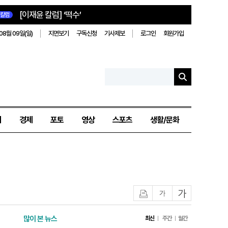
[이재윤 칼럼] ‘떡수’
칼럼
08월 09일(일)
지면보기
구독신청
기사제보
로그인
회원가입
치
경제
포토
영상
스포츠
생활/문화
인쇄
글자작게
글자크게
많이 본 뉴스
최신
주간
월간