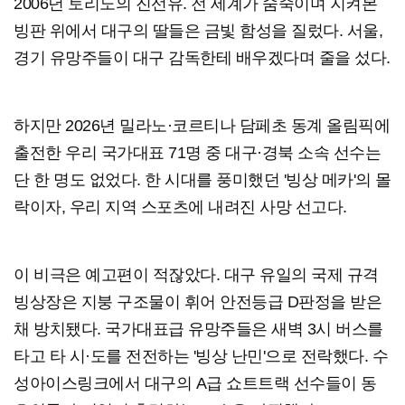
2006년 토리노의 진선유. 전 세계가 숨죽이며 지켜본
빙판 위에서 대구의 딸들은 금빛 함성을 질렀다. 서울,
경기 유망주들이 대구 감독한테 배우겠다며 줄을 섰다.
하지만 2026년 밀라노·코르티나 담페초 동계 올림픽에
출전한 우리 국가대표 71명 중 대구·경북 소속 선수는
단 한 명도 없었다. 한 시대를 풍미했던 '빙상 메카'의 몰
락이자, 우리 지역 스포츠에 내려진 사망 선고다.
이 비극은 예고편이 적잖았다. 대구 유일의 국제 규격
빙상장은 지붕 구조물이 휘어 안전등급 D판정을 받은
채 방치됐다. 국가대표급 유망주들은 새벽 3시 버스를
타고 타 시·도를 전전하는 '빙상 난민'으로 전락했다. 수
성아이스링크에서 대구의 A급 쇼트트랙 선수들이 동