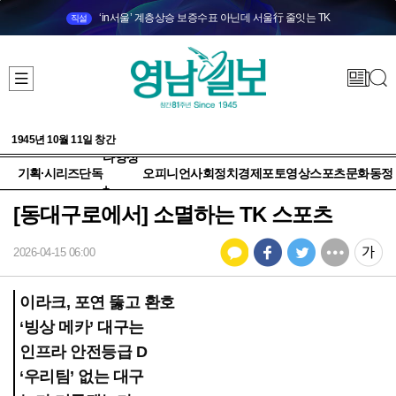
‘in서울’ 계층상승 보증수표 아닌데 서울行 줄잇는 TK
직설
1945년 10월 11일 창간
다양성
기획·시리즈
단독
오피니언
사회
정치
경제
포토
영상
스포츠
문화
동정
+
[동대구로에서] 소멸하는 TK 스포츠
2026-04-15 06:00
이라크, 포연 뚫고 환호
‘빙상 메카’ 대구는
인프라 안전등급 D
‘우리팀’ 없는 대구