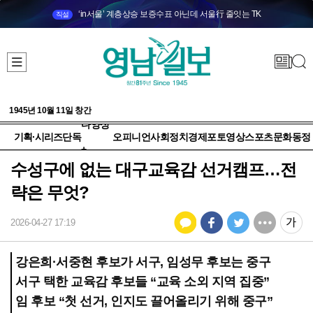
‘in서울’ 계층상승 보증수표 아닌데 서울行 줄잇는 TK
직설
1945년 10월 11일 창간
다양성
기획·시리즈
단독
오피니언
사회
정치
경제
포토
영상
스포츠
문화
동정
+
수성구에 없는 대구교육감 선거캠프…전
략은 무엇?
2026-04-27 17:19
강은희·서중현 후보가 서구, 임성무 후보는 중구
서구 택한 교육감 후보들 “교육 소외 지역 집중”
임 후보 “첫 선거, 인지도 끌어올리기 위해 중구”