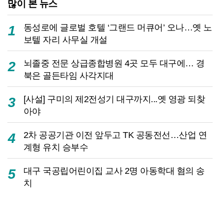
많이 본 뉴스
동성로에 글로벌 호텔 ‘그랜드 머큐어’ 오나…옛 노
1
보텔 자리 사무실 개설
뇌졸중 전문 상급종합병원 4곳 모두 대구에… 경
2
북은 골든타임 사각지대
[사설] 구미의 제2전성기 대구까지...옛 영광 되찾
3
아야
2차 공공기관 이전 앞두고 TK 공동전선…산업 연
4
계형 유치 승부수
대구 국공립어린이집 교사 2명 아동학대 혐의 송
5
치