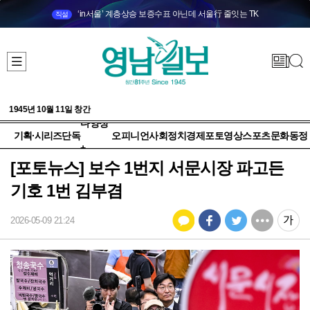
‘in서울’ 계층상승 보증수표 아닌데 서울行 줄잇는 TK
직설
1945년 10월 11일 창간
다양성
기획·시리즈
단독
오피니언
사회
정치
경제
포토
영상
스포츠
문화
동정
+
[포토뉴스] 보수 1번지 서문시장 파고든
기호 1번 김부겸
2026-05-09 21:24