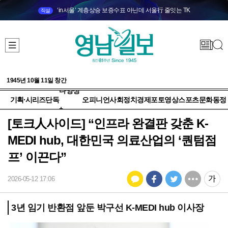
‘in서울’ 계층상승 보증수표 아닌데 서울行 줄잇는 TK
직설
1945년 10월 11일 창간
다양성
기획·시리즈
단독
오피니언
사회
정치
경제
포토
영상
스포츠
문화
동정
+
[토크人사이드] “인프라 완결판 갖춘 K-
MEDI hub, 대한민국 의료산업의 ‘퀀텀점
프’ 이끈다”
2026-05-12 17:06
3년 임기 반환점 앞둔 박구선 K-MEDI hub 이사장