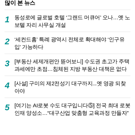
많이 본 뉴스
동성로에 글로벌 호텔 ‘그랜드 머큐어’ 오나…옛 노
1
보텔 자리 사무실 개설
‘세컨드홈’ 특례 광역시 전체로 확대해야 ‘인구유
2
입’ 가능하다
[부동산 세제개편안 뜯어보니] 수도권 초고가 주택
3
과세에만 초점…침체된 지방 부동산 대책은 없다
[사설] 구미의 제2전성기 대구까지...옛 영광 되찾
4
아야
[여기는 AI로봇 수도 대구입니다⑤] 전국 최대 로봇
5
인재 양성소…“대구산업 맞춤형 교육과정 만들자”